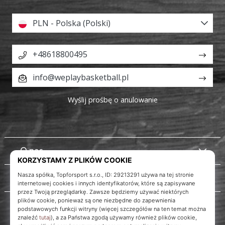
PLN - Polska (Polski)
+48618800495
info@weplaybasketball.pl
Wyślij prośbę o anulowanie
O nas
Obsługa klienta