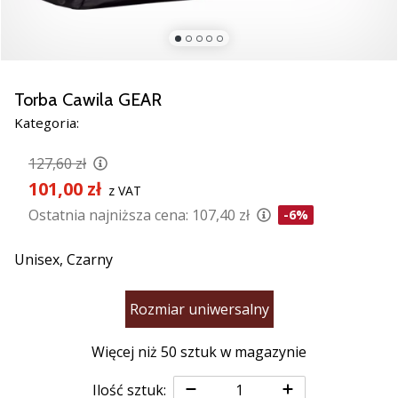
razem.
Pokaż
wszystkie
Torba Cawila GEAR
artykuły
Kategoria:
127,60 zł
101,00 zł
z VAT
Ostatnia najniższa cena:
107,40 zł
-6%
Unisex,
Czarny
Rozmiar uniwersalny
Więcej niż 50 sztuk w magazynie
Ilość sztuk: