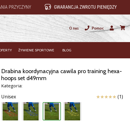
NIA PRZYCZYNY
GWARANCJA ZWROTU PIENIĘDZY
O nas
Pomoc
Użytkownik
koszy
OFERTY
ŻYWIENIE SPORTOWE
BLOG
Drabina koordynacyjna cawila pro training hexa-
hoops set d49mm
Kategoria:
Ocena
Unisex
(1)