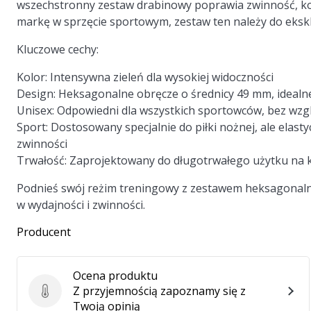
wszechstronny zestaw drabinowy poprawia zwinność, ko
markę w sprzęcie sportowym, zestaw ten należy do ekskl
Kluczowe cechy:
Kolor:
Intensywna zieleń dla wysokiej widoczności
Design:
Heksagonalne obręcze o średnicy 49 mm, idealn
Unisex:
Odpowiedni dla wszystkich sportowców, bez wzgl
Sport:
Dostosowany specjalnie do piłki nożnej, ale elas
zwinności
Trwałość:
Zaprojektowany do długotrwałego użytku na k
Podnieś swój reżim treningowy z zestawem heksagonalny
w wydajności i zwinności.
Producent
Ocena produktu
Z przyjemnością zapoznamy się z
Ocena produktu
Twoją opinią