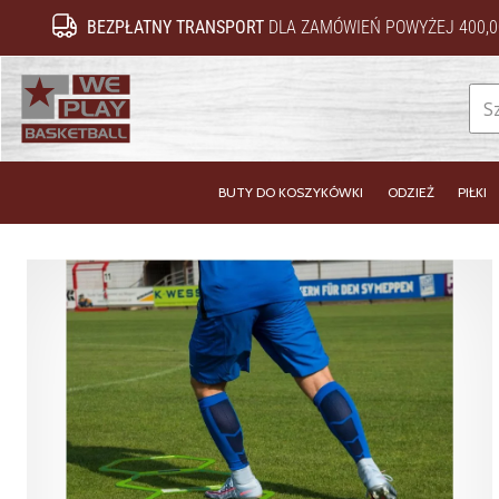
BEZPŁATNY TRANSPORT
DLA ZAMÓWIEŃ POWYŻEJ 400,0
WePlayBasketball.pl
BUTY DO KOSZYKÓWKI
ODZIEŻ
PIŁKI