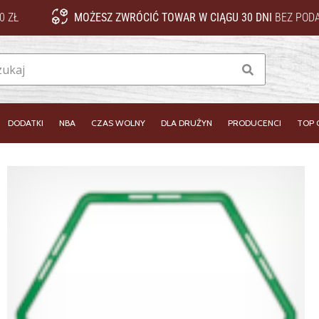
0 ZŁ
MOŻESZ ZWRÓCIĆ TOWAR W CIĄGU 30 DNI
BEZ PODA
Szukaj
DODATKI
NBA
CZAS WOLNY
DLA DRUŻYN
PRODUCENCI
TOP 