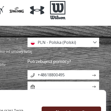
PLN - Polska (Polski)
enia od umowy tutaj
Potrzebujesz pomocy?
otu
+48618800495
info@weplaybasketball.pl