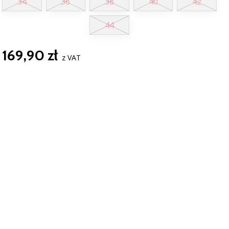
34
36
38
40
42
44
169,90 zł
z VAT