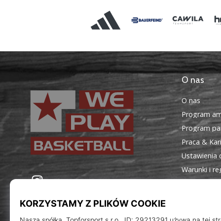
O nas
O nas
Program am
Program par
Praca & Kar
Ustawienia 
Warunki i r
WePlayBasketball.pl
Instagram