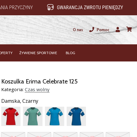
NIA PRZYCZYNY
GWARANCJA ZWROTU PIENIĘDZY
O nas
Pomoc
Użytkownik
koszy
OFERTY
ŻYWIENIE SPORTOWE
BLOG
Koszulka Erima Celebrate 125
Kategoria:
Czas wolny
Damska,
Czarny