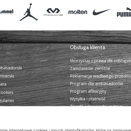
Obsługa klienta
Skorzystaj z prawa do odstąpi
basadorski
Zamówienie zwrotne
tnerski
Reklamacja wadliwego przedmi
Program dla ambasadorów
iera
Program afiliacyjny
cookies
Wysyłka i płatność
egulamin
Znajdź odpowiedni rozmiar
Kontakt
Często zadawane pytania
Polityka prywatności