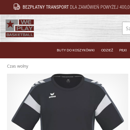
BEZPŁATNY TRANSPORT
DLA ZAMÓWIEŃ POWYŻEJ 400,0
WePlayBasketball.pl
BUTY DO KOSZYKÓWKI
ODZIEŻ
PIŁKI
Czas wolny