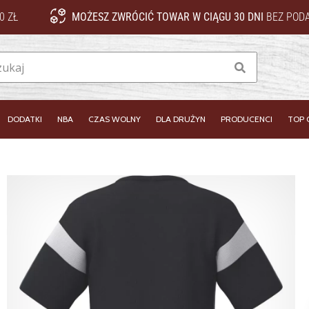
0 ZŁ
MOŻESZ ZWRÓCIĆ TOWAR W CIĄGU 30 DNI
BEZ PODA
Szukaj
DODATKI
NBA
CZAS WOLNY
DLA DRUŻYN
PRODUCENCI
TOP 