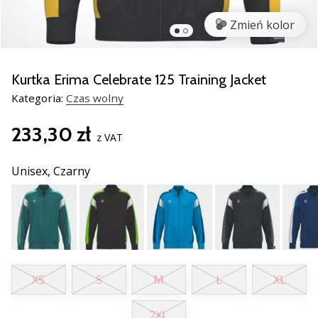
razem.
Zmień kolor
Pokaż
wszystkie
Kurtka Erima Celebrate 125 Training Jacket
artykuły
Kategoria:
Czas wolny
233,30 zł
z VAT
Unisex,
Czarny
XS
S
M
L
XL
2XL