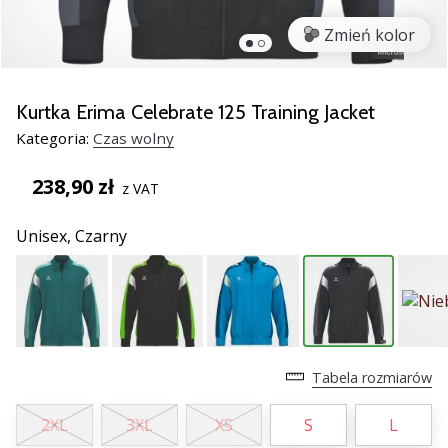
razem.
Zmień kolor
Pokaż
wszystkie
Kurtka Erima Celebrate 125 Training Jacket
artykuły
Kategoria:
Czas wolny
238,90 zł
z VAT
Unisex,
Czarny
Tabela rozmiarów
2XL
3XL
XS
S
L