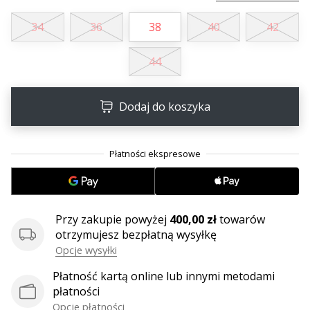
34
36
38
40
42
44
Dodaj do koszyka
Przy zakupie powyżej
400,00 zł
towarów
otrzymujesz bezpłatną wysyłkę
Opcje wysyłki
Płatność kartą online lub innymi metodami
płatności
Opcje płatności