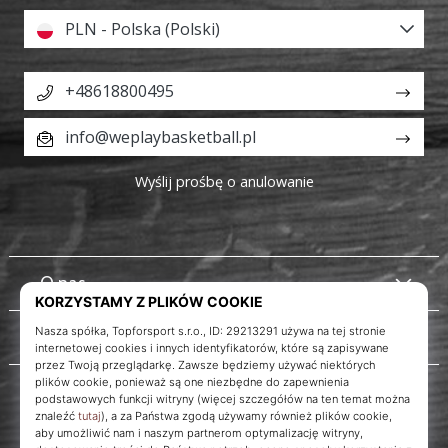
PLN - Polska (Polski)
+48618800495
info@weplaybasketball.pl
Wyślij prośbę o anulowanie
O nas
Obsługa klienta