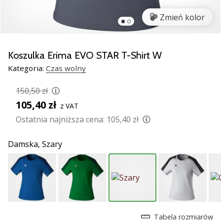
razem.
Zmień kolor
Pokaż
wszystkie
Koszulka Erima EVO STAR T-Shirt W
artykuły
Kategoria:
Czas wolny
150,50 zł
105,40 zł
z VAT
Ostatnia najniższa cena:
105,40 zł
Damska,
Szary
Tabela rozmiarów