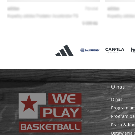
O nas
O nas
Program am
Program par
Praca & Kar
Ustawienia 