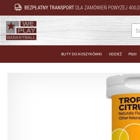
BEZPŁATNY TRANSPORT
DLA ZAMÓWIEŃ POWYŻEJ 400,0
WePlayBasketball.pl
BUTY DO KOSZYKÓWKI
ODZIEŻ
PIŁKI