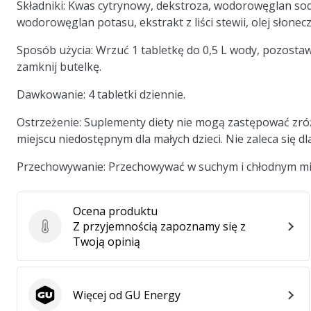
Składniki:
Kwas cytrynowy, dekstroza, wodorowęglan sodu
wodorowęglan potasu, ekstrakt z liści stewii, olej słonec
Sposób użycia:
Wrzuć 1 tabletkę do 0,5 L wody, pozostaw 
zamknij butelkę.
Dawkowanie:
4 tabletki dziennie.
Ostrzeżenie:
Suplementy diety nie mogą zastępować zróż
miejscu niedostępnym dla małych dzieci. Nie zaleca się dla 
Przechowywanie:
Przechowywać w suchym i chłodnym mi
Ocena produktu
Z przyjemnością zapoznamy się z
Ocena produktu
Twoją opinią
Więcej od GU Energy
GU Energy