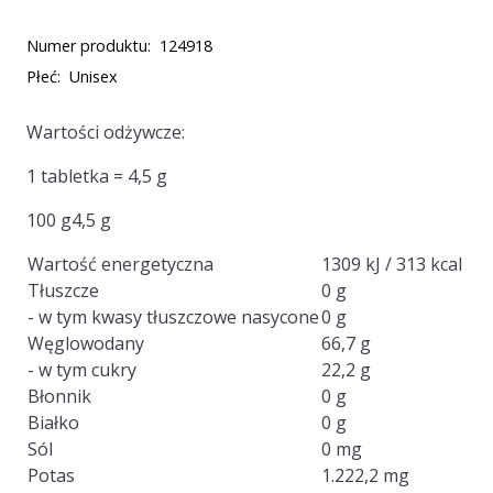
Numer produktu:
124918
Płeć:
Unisex
Wartości odżywcze:
1 tabletka = 4,5 g
100 g4,5 g
Wartość energetyczna
1309 kJ / 313 kcal
Tłuszcze
0 g
- w tym kwasy tłuszczowe nasycone
0 g
Węglowodany
66,7 g
- w tym cukry
22,2 g
Błonnik
0 g
Białko
0 g
Sól
0 mg
Potas
1.222,2 mg