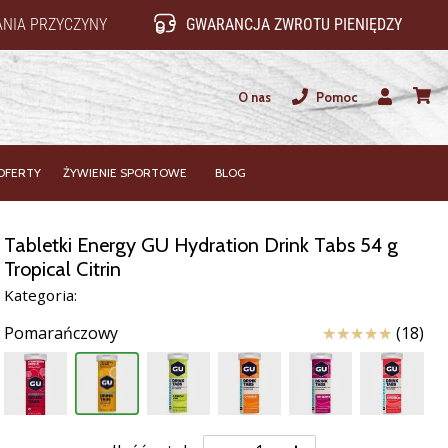
NIA PRZYCZYNY
GWARANCJA ZWROTU PIENIĘDZY
O nas
Pomoc
Użytkownik
koszy
OFERTY
ŻYWIENIE SPORTOWE
BLOG
Tabletki Energy GU Hydration Drink Tabs 54 g
Tropical Citrin
Kategoria:
Ocena
Pomarańczowy
(18)