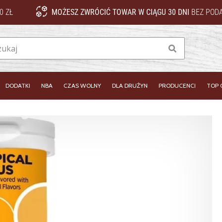
0 ZŁ
MOŻESZ ZWRÓCIĆ TOWAR W CIĄGU 30 DNI
BEZ PODA
Szukaj
DODATKI
NBA
CZAS WOLNY
DLA DRUŻYN
PRODUCENCI
TOP 