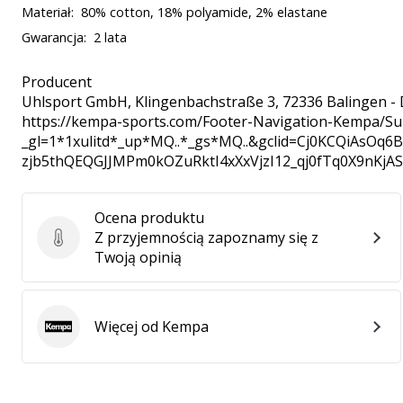
Materiał:
80% cotton, 18% polyamide, 2% elastane
Gwarancja:
2 lata
Producent
Uhlsport GmbH
, Klingenbachstraße 3, 72336 Balingen -
https://kempa-sports.com/Footer-Navigation-Kempa/Su
_gl=1*1xulitd*_up*MQ..*_gs*MQ..&gclid=Cj0KCQiAsOq
zjb5thQEQGJJMPm0kOZuRktI4xXxVjzI12_qj0fTq0X9nKjA
Ocena produktu
Z przyjemnością zapoznamy się z
Ocena produktu
Twoją opinią
Więcej od Kempa
Kempa