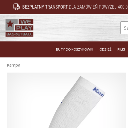
BEZPŁATNY TRANSPORT
DLA ZAMÓWIEŃ POWYŻEJ 400,0
WePlayBasketball.pl
BUTY DO KOSZYKÓWKI
ODZIEŻ
PIŁKI
Kempa