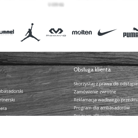
Obsługa klienta
Skorzystaj z prawa do odstąpi
basadorski
Zamówienie zwrotne
tnerski
Reklamacja wadliwego przedmi
Program dla ambasadorów
iera
Program afiliacyjny
cookies
Wysyłka i płatność
egulamin
Znajdź odpowiedni rozmiar