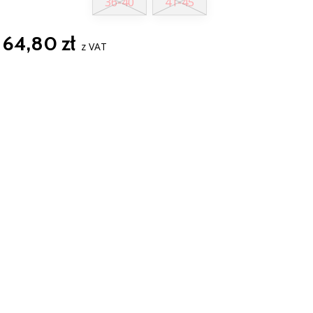
36-40
41-45
64,80 zł
z VAT