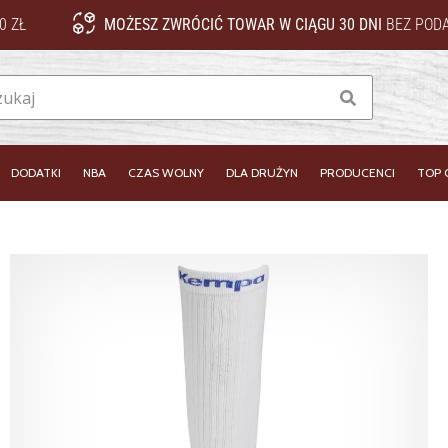
0 ZŁ
MOŻESZ ZWRÓCIĆ TOWAR W CIĄGU 30 DNI
BEZ PODA
Szukaj
DODATKI
NBA
CZAS WOLNY
DLA DRUŻYN
PRODUCENCI
TOP 