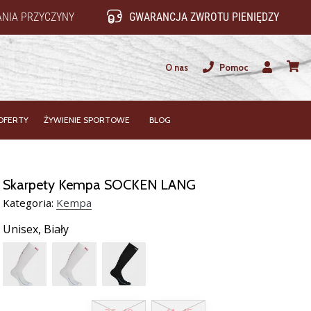
NIA PRZYCZYNY
GWARANCJA ZWROTU PIENIĘDZY
O nas
Pomoc
Użytkownik
koszy
OFERTY
ŻYWIENIE SPORTOWE
BLOG
Skarpety Kempa SOCKEN LANG
Kategoria:
Kempa
Unisex,
Biały