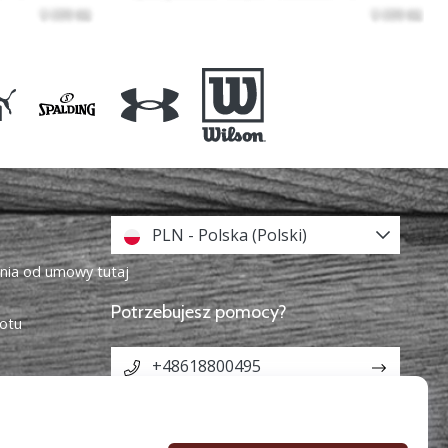
PLN - Polska (Polski)
enia od umowy tutaj
Potrzebujesz pomocy?
otu
+48618800495
info@weplaybasketball.pl