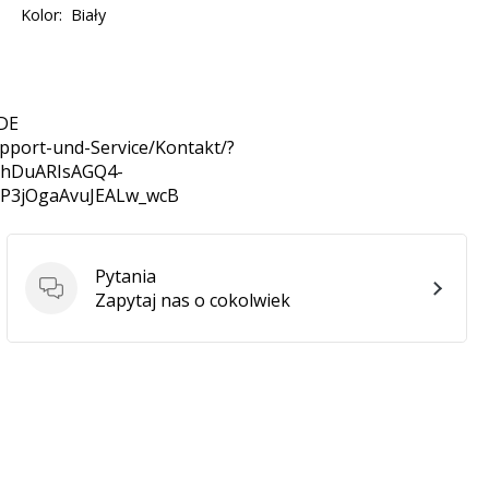
Kolor:
Biały
 DE
pport-und-Service/Kontakt/?
6BhDuARIsAGQ4-
SP3jOgaAvuJEALw_wcB
Pytania
Pytania
Zapytaj nas o cokolwiek