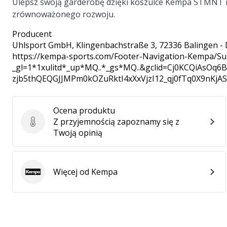
Ulepsz swoją garderobę dzięki koszulce Kempa STMNT i c
zrównoważonego rozwoju.
Producent
Uhlsport GmbH
, Klingenbachstraße 3, 72336 Balingen -
https://kempa-sports.com/Footer-Navigation-Kempa/Su
_gl=1*1xulitd*_up*MQ..*_gs*MQ..&gclid=Cj0KCQiAsOq
zjb5thQEQGJJMPm0kOZuRktI4xXxVjzI12_qj0fTq0X9nKjA
Ocena produktu
Z przyjemnością zapoznamy się z
Ocena produktu
Twoją opinią
Więcej od Kempa
Kempa