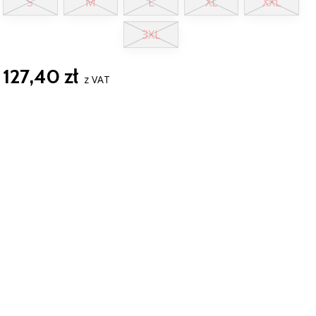
S
M
L
XL
XXL
3XL
127,40 zł
z VAT