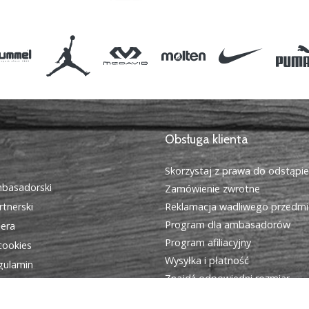
Obsługa klienta
Skorzystaj z prawa do odstąpi
basadorski
Zamówienie zwrotne
tnerski
Reklamacja wadliwego przedmi
Program dla ambasadorów
iera
Program afiliacyjny
cookies
Wysyłka i płatność
egulamin
Znajdź odpowiedni rozmiar
Kontakt