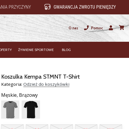
NIA PRZYCZYNY
GWARANCJA ZWROTU PIENIĘDZY
O nas
Pomoc
Użytkownik
koszy
OFERTY
ŻYWIENIE SPORTOWE
BLOG
Koszulka Kempa STMNT T-Shirt
Kategoria:
Odzież do koszykówki
Męskie,
Brązowy