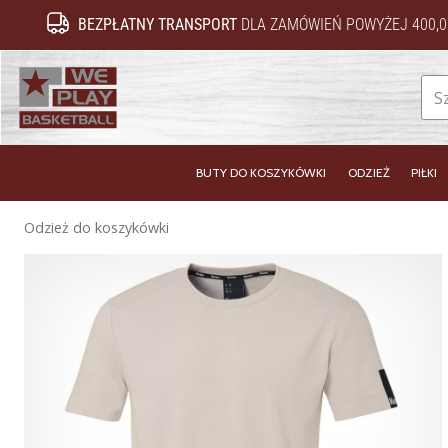
BEZPŁATNY TRANSPORT
DLA ZAMÓWIEŃ POWYŻEJ 400,0
WePlayBasketball.pl
BUTY DO KOSZYKÓWKI
ODZIEŻ
PIŁKI
Odzież do koszykówki