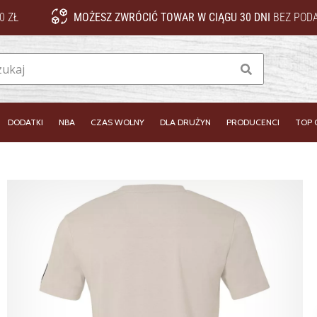
0 ZŁ
MOŻESZ ZWRÓCIĆ TOWAR W CIĄGU 30 DNI
BEZ PODA
Szukaj
DODATKI
NBA
CZAS WOLNY
DLA DRUŻYN
PRODUCENCI
TOP 