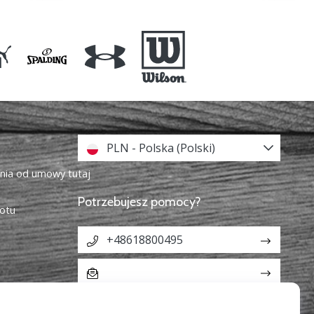
PLN - Polska (Polski)
enia od umowy tutaj
Potrzebujesz pomocy?
otu
+48618800495
info@weplaybasketball.pl