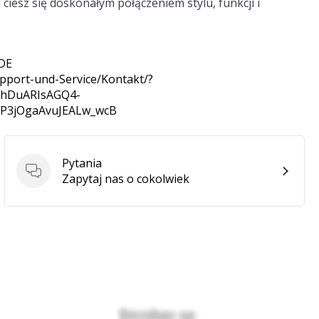
iesz się doskonałym połączeniem stylu, funkcji i
 DE
pport-und-Service/Kontakt/?
6BhDuARIsAGQ4-
SP3jOgaAvuJEALw_wcB
Pytania
Pytania
Zapytaj nas o cokolwiek