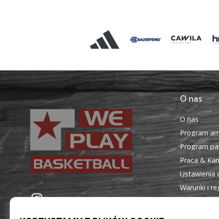
O nas
O nas
Program am
Program par
Praca & Kar
Ustawienia 
Warunki i r
WePlayBasketball.pl
Instagram