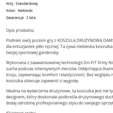
Krój:
Standardowy
Kolor:
Niebieski
Gwarancja:
2 lata
Opis produktu:
Podnieś swój poziom gry z KOSZULĄ DRUŻYNOWĄ DAMSK
dla entuzjastek piłki ręcznej. Ta żywa niebieska koszulka
twojej sportowej garderoby.
Wykonana z zaawansowanej technologii Dri-FIT firmy Nik
sucha podczas intensywnych meczów. Oddychająca tkani
kroju, zapewniając komfort i elastyczność. Bez względu na t
koszulka obiecuje zapewnić ci wygodę.
Idealna na wydarzenia drużynowe, ta koszulka jest nie t
designem, który doskonale podkreśla drużynowego ducha.
dodaj odrobinę profesjonalnego stylu do swojego sprzę