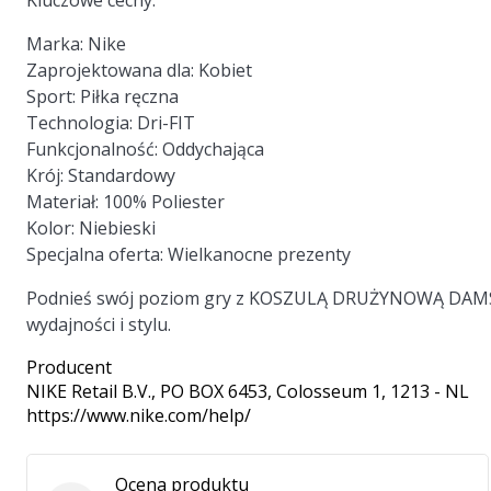
Kluczowe cechy:
Marka:
Nike
Zaprojektowana dla:
Kobiet
Sport:
Piłka ręczna
Technologia:
Dri-FIT
Funkcjonalność:
Oddychająca
Krój:
Standardowy
Materiał:
100% Poliester
Kolor:
Niebieski
Specjalna oferta:
Wielkanocne prezenty
Podnieś swój poziom gry z KOSZULĄ DRUŻYNOWĄ DAMS
wydajności i stylu.
Producent
NIKE Retail B.V.
, PO BOX 6453, Colosseum 1, 1213 - NL
https://www.nike.com/help/
Ocena produktu