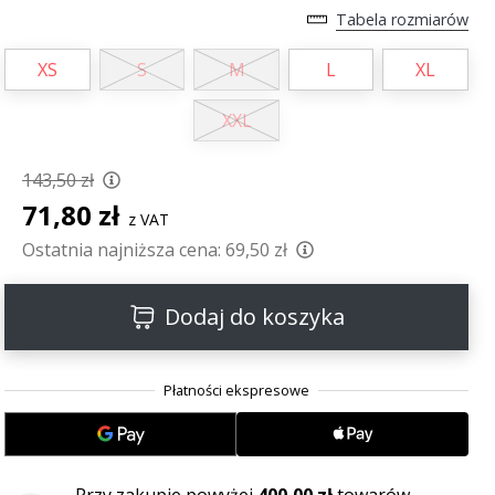
Tabela rozmiarów
XS
S
M
L
XL
XXL
143,50 zł
71,80 zł
z VAT
Ostatnia najniższa cena:
69,50 zł
Dodaj do koszyka