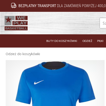
BEZPŁATNY TRANSPORT
DLA ZAMÓWIEŃ POWYŻEJ 400,0
WePlayBasketball.pl
BUTY DO KOSZYKÓWKI
ODZIEŻ
PIŁKI
Odzież do koszykówki