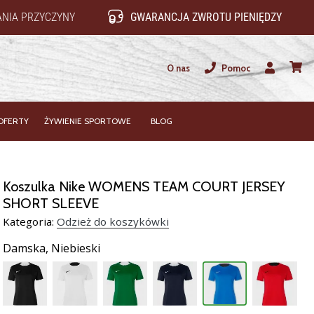
NIA PRZYCZYNY
GWARANCJA ZWROTU PIENIĘDZY
O nas
Pomoc
Użytkownik
koszy
OFERTY
ŻYWIENIE SPORTOWE
BLOG
Koszulka Nike WOMENS TEAM COURT JERSEY
SHORT SLEEVE
Kategoria:
Odzież do koszykówki
Damska,
Niebieski