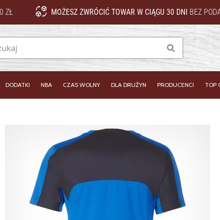
0 ZŁ
MOŻESZ ZWRÓCIĆ TOWAR W CIĄGU 30 DNI
BEZ PODA
Szukaj
DODATKI
NBA
CZAS WOLNY
DLA DRUŻYN
PRODUCENCI
TOP 