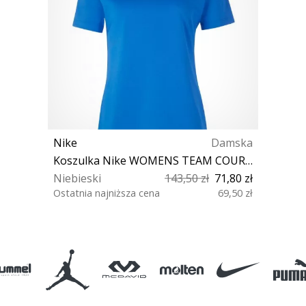
Nike
Damska
Koszulka Nike WOMENS TEAM COURT JERSEY SHORT SLEEVE
Niebieski
143,50 zł
71,80 zł
Ostatnia najniższa cena
69,50 zł
XS L XL