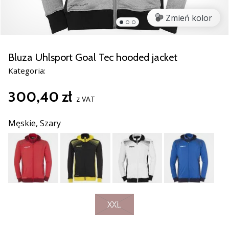
razem.
Zmień kolor
Pokaż
wszystkie
Bluza Uhlsport Goal Tec hooded jacket
artykuły
Kategoria:
300,40 zł
z VAT
Męskie,
Szary
XXL