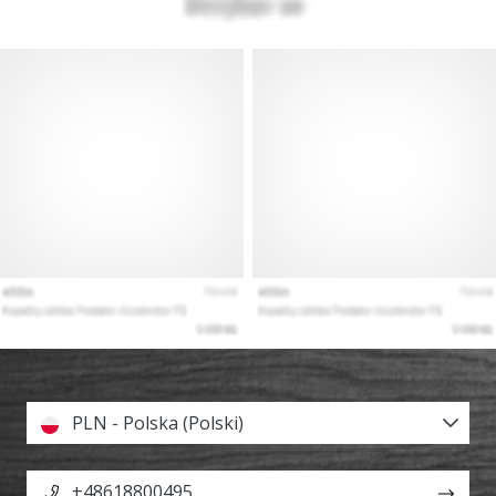
PLN - Polska (Polski)
+48618800495