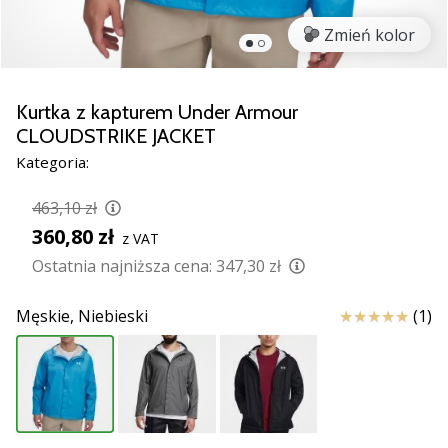
razem.
Zmień kolor
Pokaż
wszystkie
Kurtka z kapturem Under Armour
artykuły
CLOUDSTRIKE JACKET
Kategoria:
463,10 zł
360,80 zł
z VAT
Ostatnia najniższa cena:
347,30 zł
Ocena
Męskie,
Niebieski
(1)