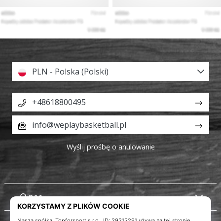
PLN - Polska (Polski)
+48618800495
info@weplaybasketball.pl
Wyślij prośbę o anulowanie
O nas