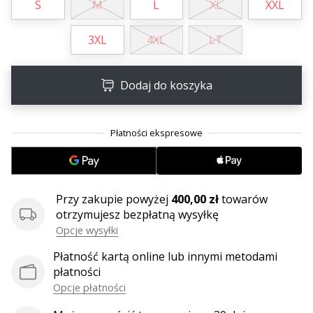
S
M
L
XL
XXL
3XL
4XL
LT
Dodaj do koszyka
Przy zakupie powyżej
400,00 zł
towarów
otrzymujesz bezpłatną wysyłkę
Opcje wysyłki
Płatność kartą online lub innymi metodami
płatności
Opcje płatności