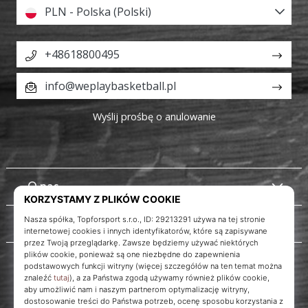
PLN - Polska (Polski)
+48618800495
info@weplaybasketball.pl
Wyślij prośbę o anulowanie
O nas
Obsługa klienta