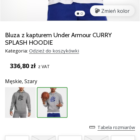
razem.
Zmień kolor
Pokaż
wszystkie
Bluza z kapturem Under Armour CURRY
artykuły
SPLASH HOODIE
Kategoria:
Odzież do koszykówki
336,80 zł
z VAT
Męskie,
Szary
Tabela rozmiarów