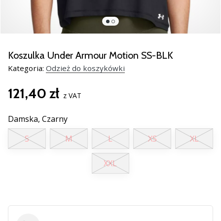
razem.
Pokaż
wszystkie
Koszulka Under Armour Motion SS-BLK
artykuły
Kategoria:
Odzież do koszykówki
121,40 zł
z VAT
Damska,
Czarny
S
M
L
XS
XL
XXL