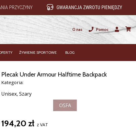
NIA PRZYCZYNY
GWARANCJA ZWROTU PIENIĘDZY
O nas
Pomoc
Użytkownik
koszy
OFERTY
ŻYWIENIE SPORTOWE
BLOG
Plecak Under Armour Halftime Backpack
Kategoria:
Unisex,
Szary
OSFA
194,20 zł
z VAT