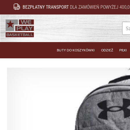
BEZPŁATNY TRANSPORT
DLA ZAMÓWIEŃ POWYŻEJ 400,0
WePlayBasketball.pl
BUTY DO KOSZYKÓWKI
ODZIEŻ
PIŁKI