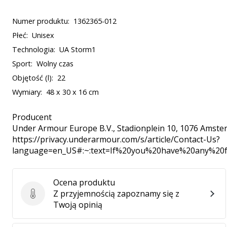
Numer produktu:
1362365-012
Płeć:
Unisex
Technologia:
UA Storm1
Sport:
Wolny czas
Objętość (l):
22
Wymiary:
48 x 30 x 16 cm
Producent
Under Armour Europe B.V.
, Stadionplein 10, 1076 Amste
https://privacy.underarmour.com/s/article/Contact-Us?
language=en_US#:~:text=If%20you%20have%20any%2
Ocena produktu
Z przyjemnością zapoznamy się z
Ocena produktu
Twoją opinią