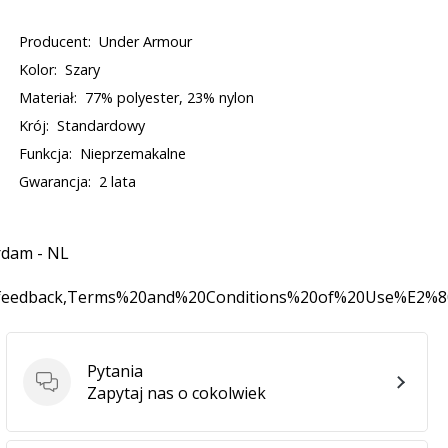
Producent:
Under Armour
Kolor:
Szary
Materiał:
77% polyester, 23% nylon
Krój:
Standardowy
Funkcja:
Nieprzemakalne
Gwarancja:
2 lata
rdam - NL
0feedback,Terms%20and%20Conditions%20of%20Use%E2%
Pytania
Pytania
Zapytaj nas o cokolwiek