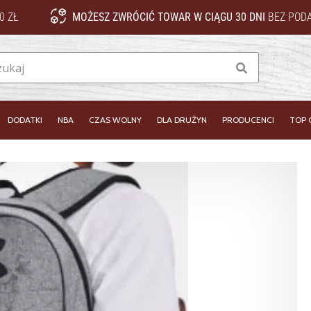
0 ZŁ
MOŻESZ ZWRÓCIĆ TOWAR W CIĄGU 30 DNI
BEZ PODA
Szukaj
DODATKI
NBA
CZAS WOLNY
DLA DRUŻYN
PRODUCENCI
TOP 