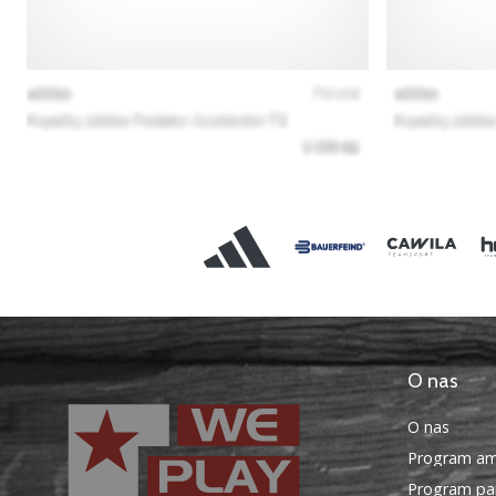
O nas
O nas
Program am
Program par