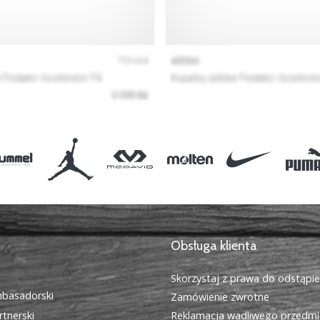
Obsługa klienta
Skorzystaj z prawa do odstąpi
basadorski
Zamówienie zwrotne
tnerski
Reklamacja wadliwego przedmi