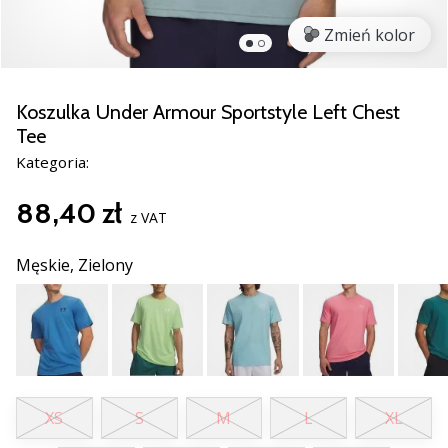
razem.
Zmień kolor
Pokaż
wszystkie
Koszulka Under Armour Sportstyle Left Chest
artykuły
Tee
Kategoria:
88,40 zł
z VAT
Męskie,
Zielony
XS
S
M
L
XL