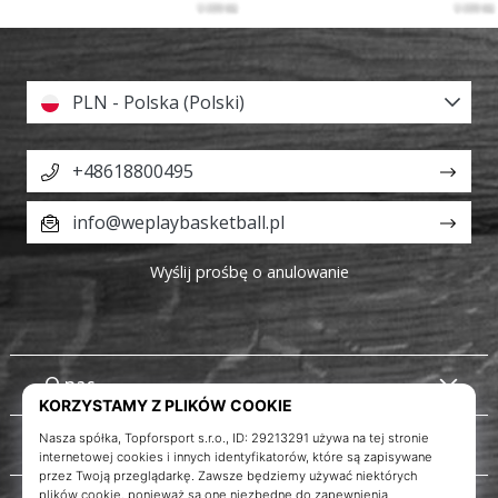
PLN - Polska (Polski)
+48618800495
info@weplaybasketball.pl
Wyślij prośbę o anulowanie
O nas
Obsługa klienta