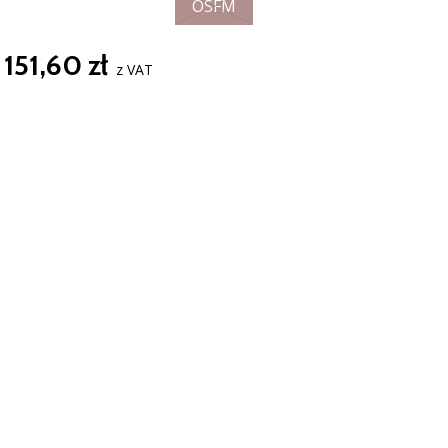
OSFM
151,60 zł
z VAT