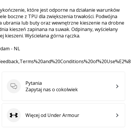
kończenie, które jest odporne na działanie warunków
ele boczne z TPU dla zwiększenia trwałości. Podwójna
a ubrania lub buty oraz wewnętrzne kieszenie na drobne
zednia kieszeń zapinana na suwak. Odpinany, wyściełany
 kieszeni. Wyściełana górna rączka.
rdam - NL
0feedback,Terms%20and%20Conditions%20of%20Use%E2%
Pytania
Pytania
Zapytaj nas o cokolwiek
Więcej od Under Armour
Under Armour