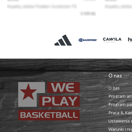
O nas
O nas
Program am
Program par
Praca & Kar
Ustawienia 
Warunki i r
WePlayBasketball.pl