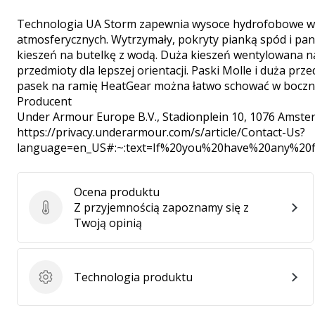
Technologia UA Storm zapewnia wysoce hydrofobowe wy
atmosferycznych. Wytrzymały, pokryty pianką spód i pan
kieszeń na butelkę z wodą. Duża kieszeń wentylowana n
przedmioty dla lepszej orientacji. Paski Molle i duża pr
pasek na ramię HeatGear można łatwo schować w bocznej
Producent
Under Armour Europe B.V.
, Stadionplein 10, 1076 Amste
https://privacy.underarmour.com/s/article/Contact-Us?
language=en_US#:~:text=If%20you%20have%20any%2
Ocena produktu
Z przyjemnością zapoznamy się z
Ocena produktu
Twoją opinią
Technologia produktu
Technologia produktu