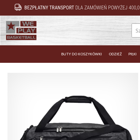
BEZPŁATNY TRANSPORT
DLA ZAMÓWIEŃ POWYŻEJ 400,0
WePlayBasketball.pl
BUTY DO KOSZYKÓWKI
ODZIEŻ
PIŁKI