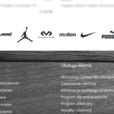
Obsługa klienta
Skorzystaj z prawa do odstąpi
basadorski
Zamówienie zwrotne
tnerski
Reklamacja wadliwego przedmi
Program dla ambasadorów
iera
Program afiliacyjny
cookies
Wysyłka i płatność
egulamin