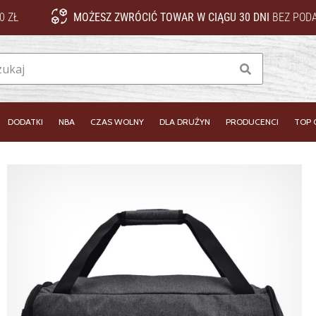
0 ZŁ
MOŻESZ ZWRÓCIĆ TOWAR W CIĄGU 30 DNI
BEZ PODA
Szukaj
DODATKI
NBA
CZAS WOLNY
DLA DRUŻYN
PRODUCENCI
TOP 