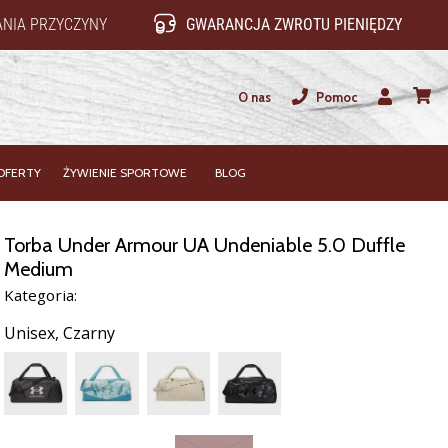
NIA PRZYCZYNY
GWARANCJA ZWROTU PIENIĘDZY
O nas
Pomoc
Użytkownik
koszy
OFERTY
ŻYWIENIE SPORTOWE
BLOG
Torba Under Armour UA Undeniable 5.0 Duffle
Medium
Kategoria:
Unisex,
Czarny