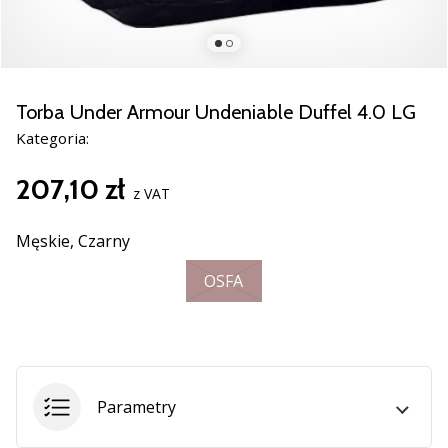
razem.
Pokaż
wszystkie
Torba Under Armour Undeniable Duffel 4.0 LG
artykuły
Kategoria:
207,10 zł
z VAT
Męskie,
Czarny
OSFA
Parametry