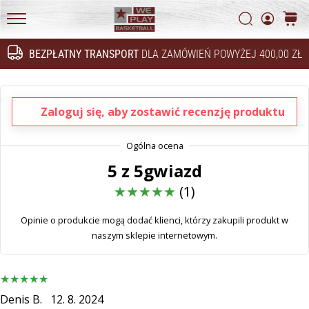
Marki
Weplaybasketball
Szukaj
koszy
WePlayBasketball.pl
BEZPŁATNY TRANSPORT
DLA ZAMÓWIEŃ POWYŻEJ 400,00 ZŁ
Szukaj
24. 6. 2022
•
2 min. czytanie
Zaloguj się, aby zostawić recenzję produktu
Zostań
ambasadorem
marki
Weplaybasketball
5 z 5gwiazd
Czy
(1)
masz
taką
Opinie o produkcie mogą dodać klienci, którzy zakupili produkt w
samą
naszym sklepie internetowym.
pasję
jak
my?
Grajmy
Denis B.
12. 8. 2024