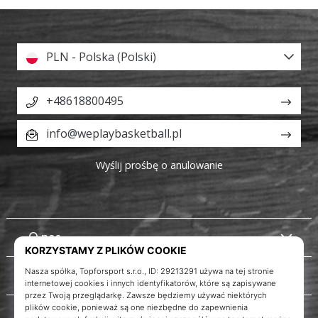
razem.
PLN - Polska (Polski)
Pokaż
wszystkie
artykuły
+48618800495
info@weplaybasketball.pl
Wyślij prośbę o anulowanie
O nas
Obsługa klienta