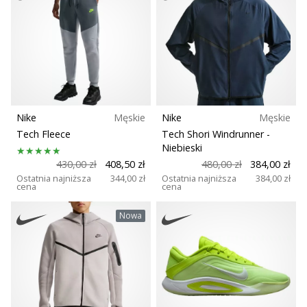
Nike
Męskie
Nike
Męskie
Tech Fleece
Tech Shori Windrunner
-
Niebieski
430,00 zł
408,50 zł
480,00 zł
384,00 zł
Ostatnia najniższa
344,00 zł
Ostatnia najniższa
384,00 zł
cena
cena
Nowa