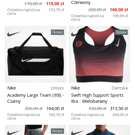
Czerwony
170,00 zł
119,00 zł
200,00 zł
160,00 zł
Ostatnia najniższa
120,70 zł
cena
Ostatnia najniższa
199,99 zł
cena
Nowa
Nowa
Nike
Unisex
Nike
Damska
Academy Large Team (95l)
-
Swift High Support Sports
Czarny
Bra
- Wielobarwny
200,00 zł
164,00 zł
330,00 zł
313,50 zł
Ostatnia najniższa
160,70 zł
Ostatnia najniższa
264,00 zł
cena
cena
Nowa