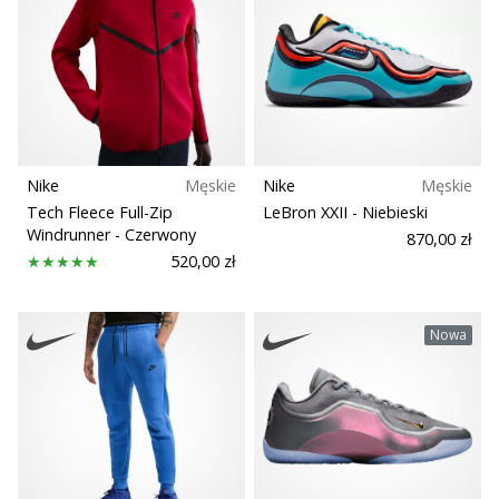
Szerokość buta
Sport
Zrównoważone
Nike
Męskie
Nike
Męskie
Tech Fleece Full-Zip
LeBron XXII
- Niebieski
Technologia
Windrunner
- Czerwony
870,00 zł
520,00 zł
Nawierzchnia
Nowa
Trail
Typ biegu
Rodzaje butów