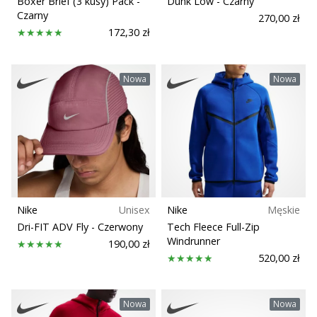
Boxer Brief (3 kusy) Pack
-
Dunk Low
- Czarny
Dyscyplina
Czarny
270,00 zł
172,30 zł
Drop (mm)
Nowa
Nowa
Krój
Funkcja
Model
Nike
Unisex
Nike
Męskie
Gracze
Dri-FIT ADV Fly
- Czerwony
Tech Fleece Full-Zip
Windrunner
190,00 zł
520,00 zł
Plac zabaw
Sezon
Nowa
Nowa