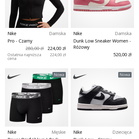
razem.
Rozmiar
Teamsales
Pokaż
wszystkie
Nike
Damska
Nike
Damska
Typ piłki
artykuły
Pro
- Czarny
Dunk Low Sneaker Women
-
Różowy
280,00 zł
224,00 zł
520,00 zł
Wsparcie dla biustonosza
Ostatnia najniższa
224,00 zł
cena
Carbon
Nowa
Nowa
Zespół
Kolekcja
Komfort i amortyzacja
Nike
Męskie
Nike
Dziecięca