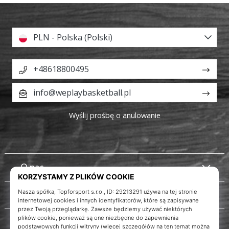
PLN - Polska (Polski)
+48618800495
info@weplaybasketball.pl
Wyślij prośbę o anulowanie
O nas
Obsługa klienta