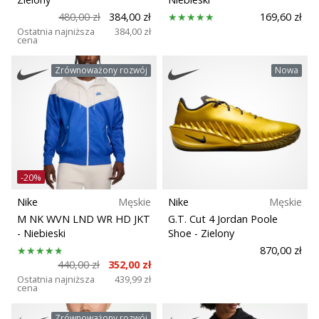
480,00 zł
384,00 zł
169,60 zł
Ostatnia najniższa
384,00 zł
cena
Zrównoważony rozwój
Nowa
-20%
Nike
Męskie
Nike
Męskie
M NK WVN LND WR HD JKT
G.T. Cut 4 Jordan Poole
- Niebieski
Shoe
- Zielony
870,00 zł
440,00 zł
352,00 zł
Ostatnia najniższa
439,99 zł
cena
Zrównoważony rozwój