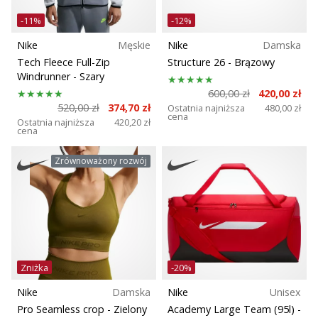
-11%
-12%
Nike
Męskie
Nike
Damska
Tech Fleece Full-Zip
Structure 26
- Brązowy
Windrunner
- Szary
600,00 zł
420,00 zł
520,00 zł
374,70 zł
Ostatnia najniższa
480,00 zł
cena
Ostatnia najniższa
420,20 zł
cena
Zrównoważony rozwój
Zniżka
-20%
Nike
Damska
Nike
Unisex
Pro Seamless crop
- Zielony
Academy Large Team (95l)
-