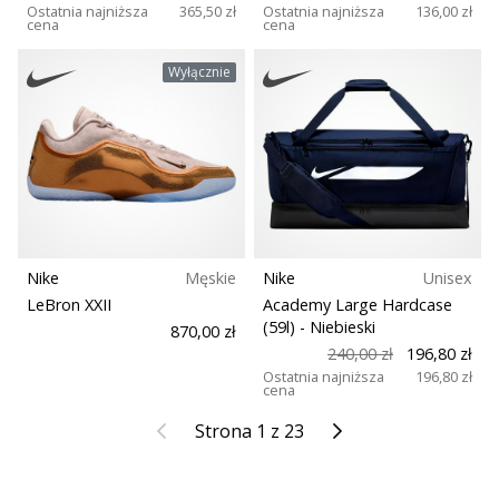
Ostatnia najniższa
365,50 zł
Ostatnia najniższa
136,00 zł
cena
cena
Wyłącznie
Nike
Męskie
Nike
Unisex
LeBron XXII
Academy Large Hardcase
(59l)
- Niebieski
870,00 zł
240,00 zł
196,80 zł
Ostatnia najniższa
196,80 zł
cena
Poprzedni
Kolejny
Strona 1 z 23