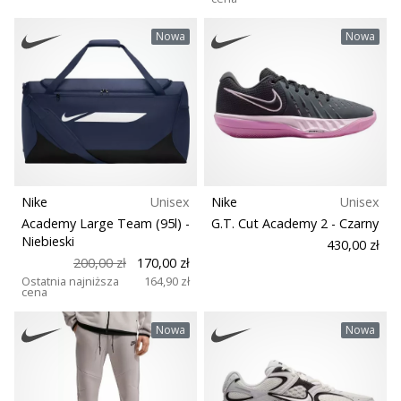
Nowa
Nowa
Nike
Unisex
Nike
Unisex
Academy Large Team (95l)
-
G.T. Cut Academy 2
- Czarny
Niebieski
430,00 zł
200,00 zł
170,00 zł
Ostatnia najniższa
164,90 zł
cena
Nowa
Nowa