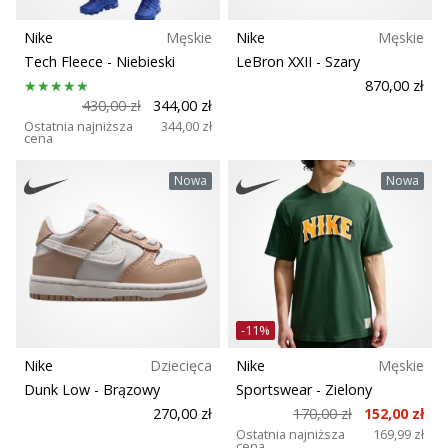
Nike
Męskie
Nike
Męskie
Masa (g)
Tech Fleece
- Niebieski
LeBron XXII
- Szary
870,00 zł
430,00 zł
344,00 zł
Ostatnia najniższa
344,00 zł
cena
Nowa
Nowa
-11%
Nike
Dziecięca
Nike
Męskie
Dunk Low
- Brązowy
Sportswear
- Zielony
270,00 zł
170,00 zł
152,00 zł
Ostatnia najniższa
169,99 zł
cena