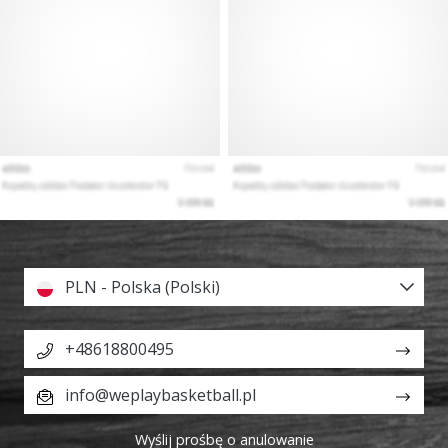
PLN - Polska (Polski)
+48618800495
info@weplaybasketball.pl
Wyślij prośbę o anulowanie