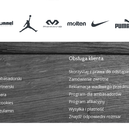
Obsługa klienta
Skorzystaj z prawa do odstąpi
basadorski
Zamówienie zwrotne
tnerski
Reklamacja wadliwego przedmi
Program dla ambasadorów
iera
Program afiliacyjny
cookies
Wysyłka i płatność
egulamin
Znajdź odpowiedni rozmiar
Kontakt