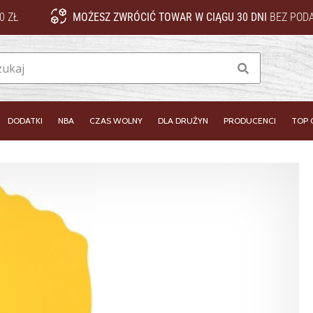
0 ZŁ
MOŻESZ ZWRÓCIĆ TOWAR W CIĄGU 30 DNI
BEZ PODA
Szukaj
DODATKI
NBA
CZAS WOLNY
DLA DRUŻYN
PRODUCENCI
TOP 