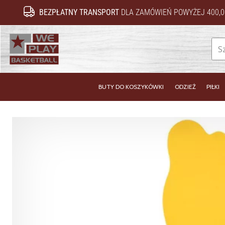
BEZPŁATNY TRANSPORT
DLA ZAMÓWIEŃ POWYŻEJ 400,0
WePlayBasketball.pl
BUTY DO KOSZYKÓWKI
ODZIEŻ
PIŁKI