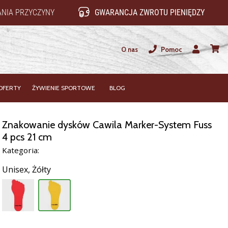
NIA PRZYCZYNY
GWARANCJA ZWROTU PIENIĘDZY
O nas
Pomoc
Użytkownik
koszy
OFERTY
ŻYWIENIE SPORTOWE
BLOG
Znakowanie dysków Cawila Marker-System Fuss
4 pcs 21 cm
Kategoria:
Unisex,
Żółty