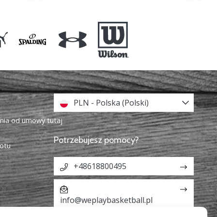
PLN - Polska (Polski)
enia od umowy tutaj
Potrzebujesz pomocy?
otu
+48618800495
info@weplaybasketball.pl