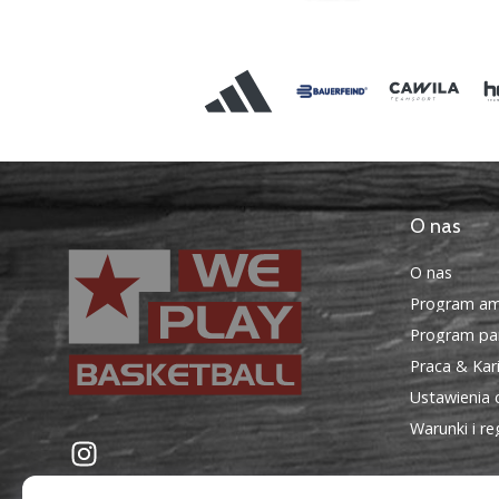
O nas
O nas
Program am
Program par
Praca & Kar
Ustawienia 
Warunki i r
WePlayBasketball.pl
Instagram