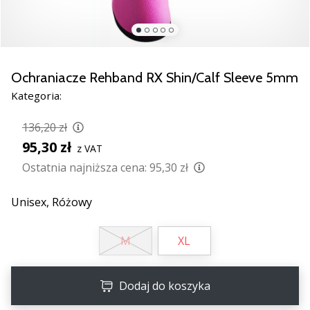
razem.
Pokaż
wszystkie
Ochraniacze Rehband RX Shin/Calf Sleeve 5mm
artykuły
Kategoria:
136,20 zł
95,30 zł
z VAT
Ostatnia najniższa cena:
95,30 zł
Unisex,
Różowy
M
XL
Dodaj do koszyka