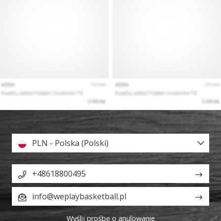
PLN - Polska (Polski)
+48618800495
info@weplaybasketball.pl
Wyślij prośbę o anulowanie