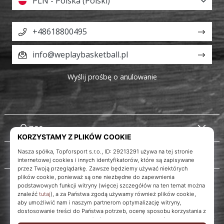
PLN - Polska (Polski)
+48618800495
info@weplaybasketball.pl
Wyślij prośbę o anulowanie
O nas
Obsługa klienta