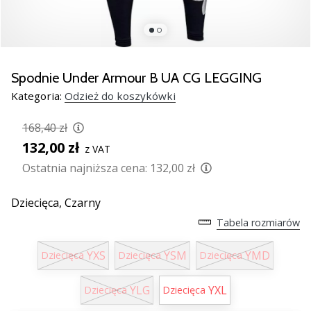
razem.
Pokaż
wszystkie
Spodnie Under Armour B UA CG LEGGING
artykuły
Kategoria:
Odzież do koszykówki
168,40 zł
132,00 zł
z VAT
Ostatnia najniższa cena:
132,00 zł
Dziecięca,
Czarny
Tabela rozmiarów
YXS
YSM
YMD
Dziecięca
Dziecięca
Dziecięca
YLG
YXL
Dziecięca
Dziecięca