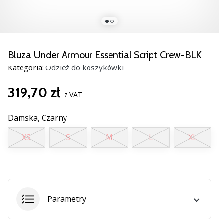
razem.
Pokaż
wszystkie
Bluza Under Armour Essential Script Crew-BLK
artykuły
Kategoria:
Odzież do koszykówki
319,70 zł
z VAT
Damska,
Czarny
XS
S
M
L
XL
Parametry