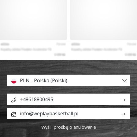
PLN - Polska (Polski)
+48618800495
info@weplaybasketball.pl
Wyślij prośbę o anulowanie