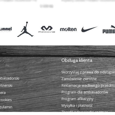
Obsługa klienta
Skorzystaj z prawa do odstąpi
basadorski
Zamówienie zwrotne
tnerski
Reklamacja wadliwego przedmi
Program dla ambasadorów
iera
Program afiliacyjny
cookies
Wysyłka i płatność
egulamin
Znajdź odpowiedni rozmiar