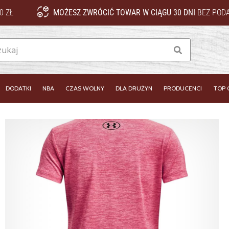
0 ZŁ
MOŻESZ ZWRÓCIĆ TOWAR W CIĄGU 30 DNI
BEZ PODA
Szukaj
DODATKI
NBA
CZAS WOLNY
DLA DRUŻYN
PRODUCENCI
TOP 