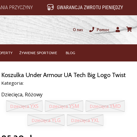
NIA PRZYCZYNY
GWARANCJA ZWROTU PIENIĘDZY
O nas
Pomoc
Użytkownik
koszy
OFERTY
ŻYWIENIE SPORTOWE
BLOG
Koszulka Under Armour UA Tech Big Logo Twist
Kategoria:
Dziecięca,
Różowy
YXS
YSM
YMD
Dziecięca
Dziecięca
Dziecięca
YLG
YXL
Dziecięca
Dziecięca