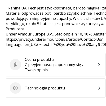
Tkanina UA Tech jest szybkoschnąca, bardzo miękka i z
Materiał odprowadza pot i bardzo szybko schnie. Tech
powodujących nieprzyjemne zapachy. Wiele t-shirtów UA
recyklingu, około 5 butelek jest ponownie wykorzystywan
Producent
Under Armour Europe B.V.
, Stadionplein 10, 1076 Amste
https://privacy.underarmour.com/s/article/Contact-Us?
language=en_US#:~:text=If%20you%20have%20any%2
Ocena produktu
Z przyjemnością zapoznamy się z
Ocena produktu
Twoją opinią
Technologia produktu
Technologia produktu