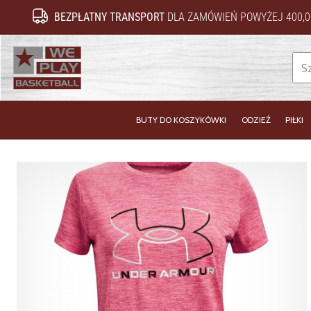
BEZPŁATNY TRANSPORT
DLA ZAMÓWIEŃ POWYŻEJ 400,0
WePlayBasketball.pl
BUTY DO KOSZYKÓWKI
ODZIEŻ
PIŁKI