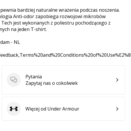
apewnia bardziej naturalne wrażenia podczas noszenia.
nologia Anti-odor zapobiega rozwojowi mikrobów
 Tech jest wykonanych z poliestru pochodzącego z
ych na jeden T-shirt.
rdam - NL
0feedback,Terms%20and%20Conditions%20of%20Use%E2%
Pytania
Pytania
Zapytaj nas o cokolwiek
Więcej od Under Armour
Under Armour