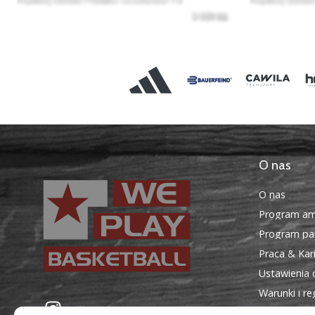
O nas
O nas
Program am
Program par
Praca & Kar
Ustawienia 
Warunki i r
WePlayBasketball.pl
Instagram