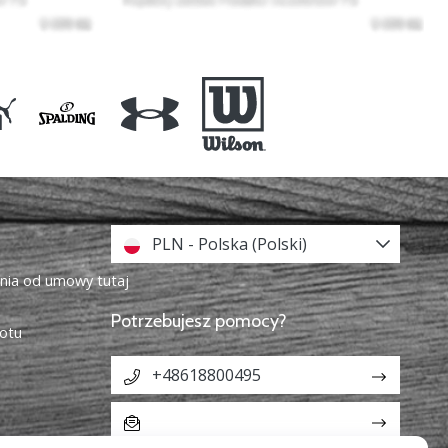
PLN - Polska (Polski)
enia od umowy tutaj
Potrzebujesz pomocy?
otu
+48618800495
info@weplaybasketball.pl