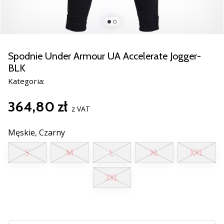
razem.
Pokaż
wszystkie
Spodnie Under Armour UA Accelerate Jogger-
artykuły
BLK
Kategoria:
364,80 zł
z VAT
Męskie,
Czarny
S
M
L
XL
XXL
3XL