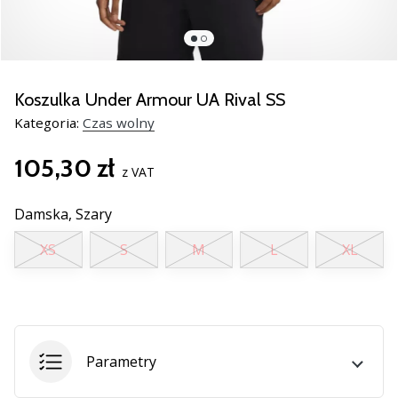
razem.
Pokaż
wszystkie
Koszulka Under Armour UA Rival SS
artykuły
Kategoria:
Czas wolny
105,30 zł
z VAT
Damska,
Szary
XS
S
M
L
XL
Parametry