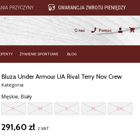
NIA PRZYCZYNY
GWARANCJA ZWROTU PIENIĘDZY
O nas
Pomoc
Użytkownik
koszy
OFERTY
ŻYWIENIE SPORTOWE
BLOG
Bluza Under Armour UA Rival Terry Nov Crew
Kategoria:
Męskie,
Biały
S
M
L
XL
XXL
291,60 zł
z VAT