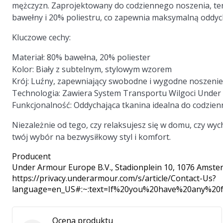
mężczyzn. Zaprojektowany do codziennego noszenia, ten
bawełny i 20% poliestru, co zapewnia maksymalną oddyc
Kluczowe cechy:
Materiał:
80% bawełna, 20% poliester
Kolor:
Biały z subtelnym, stylowym wzorem
Krój:
Luźny, zapewniający swobodne i wygodne noszenie
Technologia:
Zawiera System Transportu Wilgoci Under A
Funkcjonalność:
Oddychająca tkanina idealna do codzie
Niezależnie od tego, czy relaksujesz się w domu, czy wy
twój wybór na bezwysiłkowy styl i komfort.
Producent
Under Armour Europe B.V.
, Stadionplein 10, 1076 Amste
https://privacy.underarmour.com/s/article/Contact-Us?
language=en_US#:~:text=If%20you%20have%20any%2
Ocena produktu