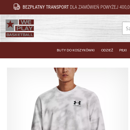
BEZPŁATNY TRANSPORT
DLA ZAMÓWIEŃ POWYŻEJ 400,0
WePlayBasketball.pl
BUTY DO KOSZYKÓWKI
ODZIEŻ
PIŁKI