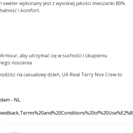
 sweter wykonany jest z wysokiej jakości mieszanki 80%
halność i komfort.
rmour, aby utrzymać cię w suchości i skupieniu
nnego noszenia
chodzisz na casualowy dzień, UA Rival Terry Nov Crew to
rdam - NL
0feedback,Terms%20and%20Conditions%20of%20Use%E2%