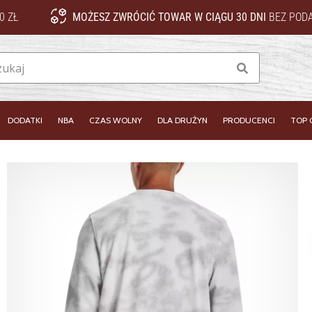
0 ZŁ
MOŻESZ ZWRÓCIĆ TOWAR W CIĄGU 30 DNI
BEZ PODA
Szukaj
DODATKI
NBA
CZAS WOLNY
DLA DRUŻYN
PRODUCENCI
TOP 