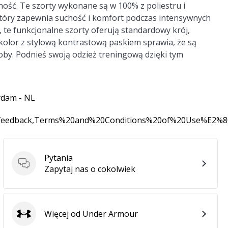
jność. Te szorty wykonane są w 100% z poliestru i
tóry zapewnia suchość i komfort podczas intensywnych
u, te funkcjonalne szorty oferują standardowy krój,
kolor z stylową kontrastową paskiem sprawia, że są
y. Podnieś swoją odzież treningową dzięki tym
rdam - NL
0feedback,Terms%20and%20Conditions%20of%20Use%E2%
Pytania
Pytania
Zapytaj nas o cokolwiek
Więcej od Under Armour
Under Armour