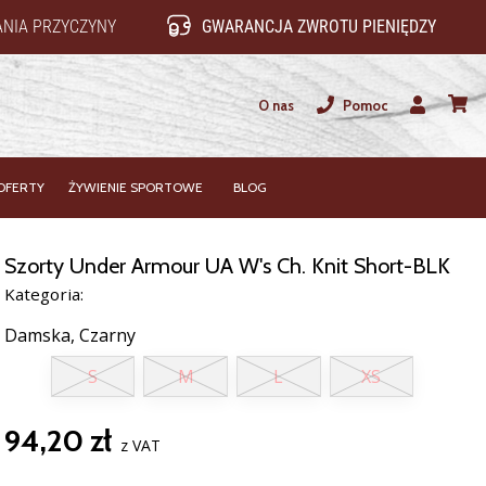
NIA PRZYCZYNY
GWARANCJA ZWROTU PIENIĘDZY
O nas
Pomoc
Użytkownik
koszy
OFERTY
ŻYWIENIE SPORTOWE
BLOG
Szorty Under Armour UA W's Ch. Knit Short-BLK
Kategoria:
Damska,
Czarny
S
M
L
XS
94,20 zł
z VAT