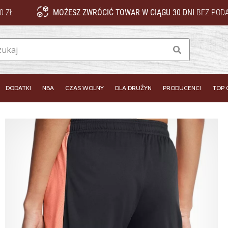
0 ZŁ
MOŻESZ ZWRÓCIĆ TOWAR W CIĄGU 30 DNI
BEZ PODA
Szukaj
DODATKI
NBA
CZAS WOLNY
DLA DRUŻYN
PRODUCENCI
TOP 