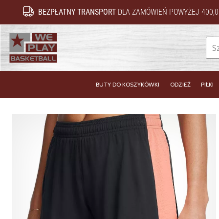
BEZPŁATNY TRANSPORT
DLA ZAMÓWIEŃ POWYŻEJ 400,0
WePlayBasketball.pl
BUTY DO KOSZYKÓWKI
ODZIEŻ
PIŁKI