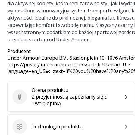
dla aktywnej kobiety, która ceni zarówno styl, jak i wyda
wyposażone w innowacyjny system transportu wilgoci, k
aktywności. Idealne do piłki nożnej, biegania lub fitness
zapewniając komfort i swobodę ruchu. Klasyczny czarny 
wszechstronnym dodatkiem do każdej sportowej garderob
premium szortom od Under Armour.
Producent
Under Armour Europe B.V.
, Stadionplein 10, 1076 Amste
https://privacy.underarmour.com/s/article/Contact-Us?
language=en_US#:~:text=If%20you%20have%20any%2
Ocena produktu
Z przyjemnością zapoznamy się z
Ocena produktu
Twoją opinią
Technologia produktu
Technologia produktu