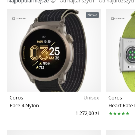
Najpopularniejsze
Od najtańszych
Od najdroższyc
Nowa
Coros
Unisex
Coros
Pace 4 Nylon
Heart Rate
1 272,00 zł
Rozmiar uniwersalny