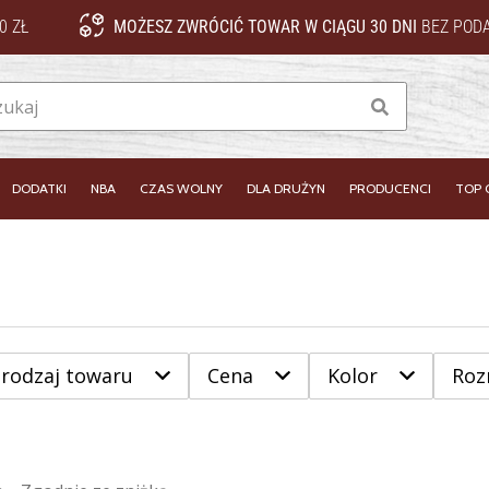
0 ZŁ
MOŻESZ ZWRÓCIĆ TOWAR W CIĄGU 30 DNI
BEZ PODA
Szukaj
DODATKI
NBA
CZAS WOLNY
DLA DRUŻYN
PRODUCENCI
TOP 
 rodzaj towaru
Cena
Kolor
Roz