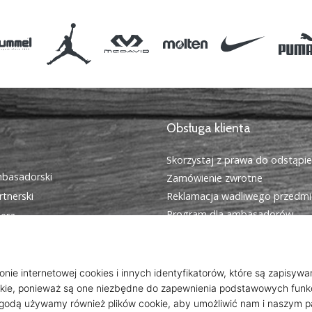
Obsługa klienta
Skorzystaj z prawa do odstąpi
basadorski
Zamówienie zwrotne
tnerski
Reklamacja wadliwego przedmi
Program dla ambasadorów
iera
Program afiliacyjny
cookies
Wysyłka i płatność
egulamin
Znajdź odpowiedni rozmiar
Kontakt
Często zadawane pytania