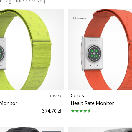
h
Zgodnie ze zniżką
Unisex
Coros
 Monitor
Heart Rate Monitor
374,70 zł
Rozmiar uniwersalny
Rozmiar uniwersaln