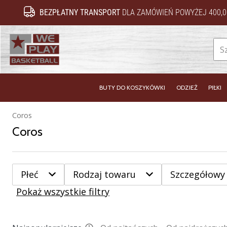
BEZPŁATNY TRANSPORT
DLA ZAMÓWIEŃ POWYŻEJ 400,0
WePlayBasketball.pl
BUTY DO KOSZYKÓWKI
ODZIEŻ
PIŁKI
Coros
Coros
Płeć
Rodzaj towaru
Szczegółowy
Pokaż wszystkie filtry