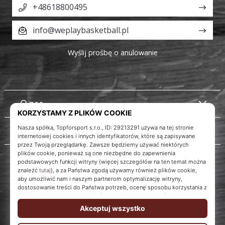
+48618800495
info@weplaybasketball.pl
Wyślij prośbę o anulowanie
O nas
Obsługa klienta
Instagram
WePlayBasketball.pl