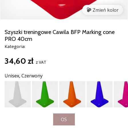
razem.
Zmień kolor
Pokaż
wszystkie
Szyszki treningowe Cawila BFP Marking cone
artykuły
PRO 40cm
Kategoria:
34,60 zł
z VAT
Unisex,
Czerwony
OS