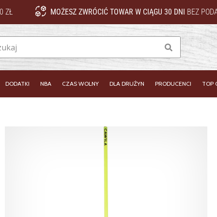
0 ZŁ
MOŻESZ ZWRÓCIĆ TOWAR W CIĄGU 30 DNI
BEZ PODA
Szukaj
DODATKI
NBA
CZAS WOLNY
DLA DRUŻYN
PRODUCENCI
TOP 