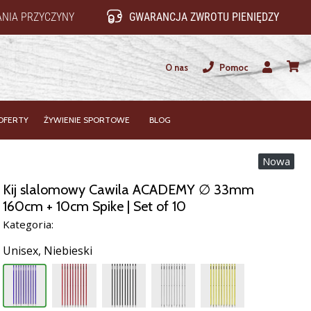
NIA PRZYCZYNY
GWARANCJA ZWROTU PIENIĘDZY
O nas
Pomoc
Użytkownik
koszy
OFERTY
ŻYWIENIE SPORTOWE
BLOG
Nowa
Kij slalomowy Cawila ACADEMY ∅ 33mm
160cm + 10cm Spike | Set of 10
Kategoria:
Unisex,
Niebieski