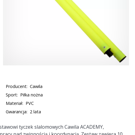
Producent:
Cawila
Sport:
Piłka nożna
Materiał:
PVC
Gwarancja:
2 lata
zestawowi tyczek slalomowych Cawila ACADEMY,
racy nad zwinnością i koordynacją. Zestaw zawiera 10