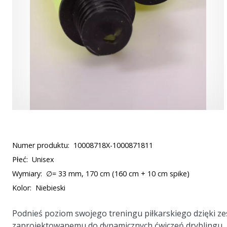
Numer produktu:
10008718X-1000871811
Płeć:
Unisex
Wymiary:
∅= 33 mm, 170 cm (160 cm + 10 cm spike)
Kolor:
Niebieski
Podnieś poziom swojego treningu piłkarskiego dzięki 
zaprojektowanemu do dynamicznych ćwiczeń dryblingu, p