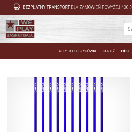
BEZPŁATNY TRANSPORT
DLA ZAMÓWIEŃ POWYŻEJ 400,0
WePlayBasketball.pl
BUTY DO KOSZYKÓWKI
ODZIEŻ
PIŁKI