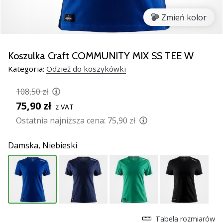
razem.
Zmień kolor
Pokaż
wszystkie
Koszulka Craft COMMUNITY MIX SS TEE W
artykuły
Kategoria:
Odzież do koszykówki
108,50 zł
75,90 zł
z VAT
Ostatnia najniższa cena:
75,90 zł
Damska,
Niebieski
Tabela rozmiarów