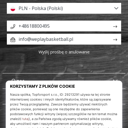
PLN - Polska (Polski)
+48618800495
info@weplaybasketball.pl
Wyślij prośbę o anulowanie
O nas
Obsługa klienta