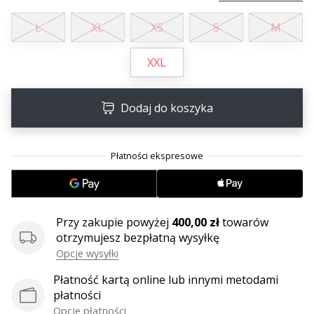
L
XL
XS
S
M
XXL
Dodaj do koszyka
Przy zakupie powyżej
400,00 zł
towarów
otrzymujesz bezpłatną wysyłkę
Opcje wysyłki
Płatność kartą online lub innymi metodami
płatności
Opcje płatności