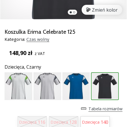
razem.
Zmień kolor
Pokaż
wszystkie
Koszulka Erima Celebrate 125
artykuły
Kategoria:
Czas wolny
148,90 zł
z VAT
Dziecięca,
Czarny
Tabela rozmiarów
116
128
140
Dziecięca
Dziecięca
Dziecięca