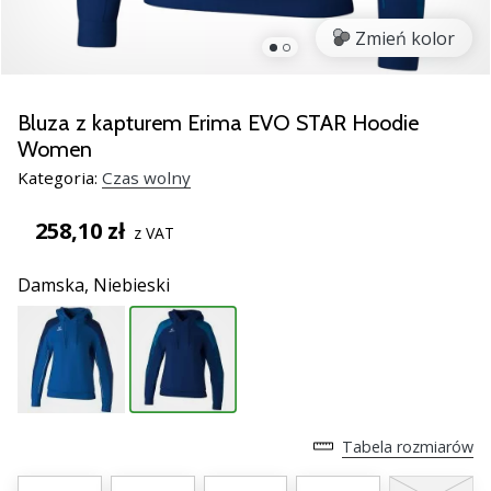
razem.
Zmień kolor
Pokaż
wszystkie
Bluza z kapturem Erima EVO STAR Hoodie
artykuły
Women
Kategoria:
Czas wolny
258,10 zł
z VAT
Damska,
Niebieski
Tabela rozmiarów