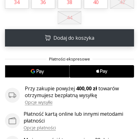
34
36
38
40
42
44
Dodaj do koszyka
Przy zakupie powyżej
400,00 zł
towarów
otrzymujesz bezpłatną wysyłkę
Opcje wysyłki
Płatność kartą online lub innymi metodami
płatności
Opcje płatności