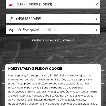
PLN - Polska (Polski)
+48618800495
info@weplaybasketball.pl
Wyślij prośbę o anulowanie
O nas
Obsługa klienta