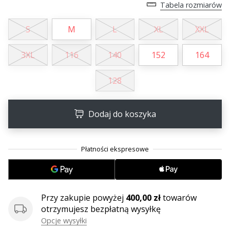
Tabela rozmiarów
S
M
L
XL
XXL
3XL
116
140
152
164
128
Dodaj do koszyka
Przy zakupie powyżej
400,00 zł
towarów
otrzymujesz bezpłatną wysyłkę
Opcje wysyłki