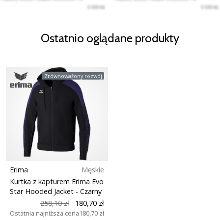
Ostatnio oglądane produkty
Zrównoważony rozwój
Erima
Męskie
Kurtka z kapturem Erima Evo
Star Hooded Jacket
- Czarny
258,10 zł
180,70 zł
Ostatnia najniższa cena
180,70 zł