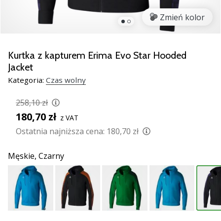
razem.
Zmień kolor
Pokaż
wszystkie
Kurtka z kapturem Erima Evo Star Hooded
artykuły
Jacket
Kategoria:
Czas wolny
258,10 zł
180,70 zł
z VAT
Ostatnia najniższa cena:
180,70 zł
Męskie,
Czarny