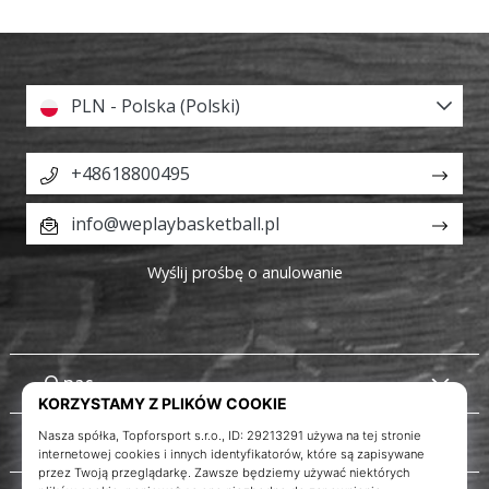
PLN - Polska (Polski)
+48618800495
info@weplaybasketball.pl
Wyślij prośbę o anulowanie
O nas
Obsługa klienta