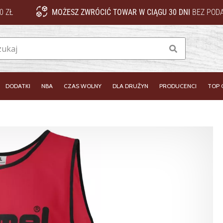
0 ZŁ
MOŻESZ ZWRÓCIĆ TOWAR W CIĄGU 30 DNI
BEZ PODA
Szukaj
DODATKI
NBA
CZAS WOLNY
DLA DRUŻYN
PRODUCENCI
TOP 