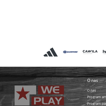
O nas
O nas
Program am
Program par