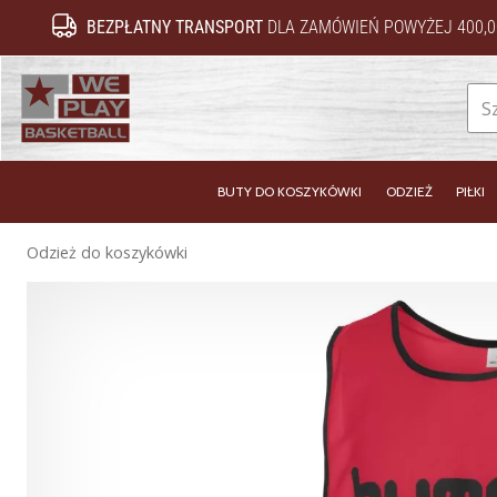
BEZPŁATNY TRANSPORT
DLA ZAMÓWIEŃ POWYŻEJ 400,0
WePlayBasketball.pl
BUTY DO KOSZYKÓWKI
ODZIEŻ
PIŁKI
Odzież do koszykówki