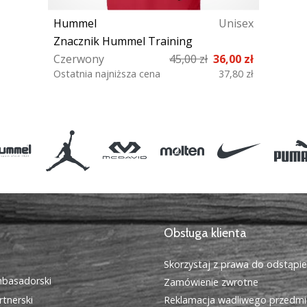
Hummel
Unisex
Znacznik Hummel Training
Czerwony
45,00 zł
36,00 zł
Ostatnia najniższa cena
37,80 zł
S XL
Obsługa klienta
Skorzystaj z prawa do odstąpi
basadorski
Zamówienie zwrotne
tnerski
Reklamacja wadliwego przedmi