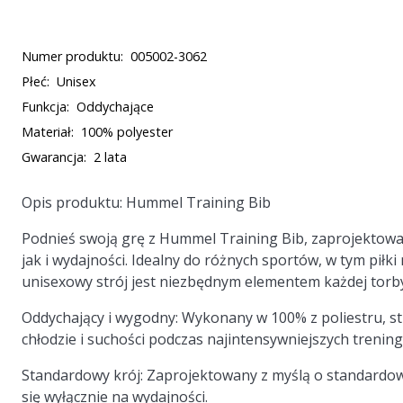
Numer produktu:
005002-3062
Płeć:
Unisex
Funkcja:
Oddychające
Materiał:
100% polyester
Gwarancja:
2 lata
Opis produktu: Hummel Training Bib
Podnieś swoją grę z Hummel Training Bib, zaprojektow
jak i wydajności. Idealny do różnych sportów, w tym piłki 
unisexowy strój jest niezbędnym elementem każdej torb
Oddychający i wygodny:
Wykonany w 100% z poliestru, st
chłodzie i suchości podczas najintensywniejszych trenin
Standardowy krój:
Zaprojektowany z myślą o standardow
się wyłącznie na wydajności.