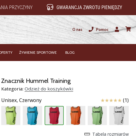
NIA PRZYCZYNY
GWARANCJA ZWROTU PIENIĘDZY
O nas
Pomoc
Użytkownik
koszy
OFERTY
ŻYWIENIE SPORTOWE
BLOG
Znacznik Hummel Training
Kategoria:
Odzież do koszykówki
Ocena
Unisex,
Czerwony
(1)
Tabela rozmiarów