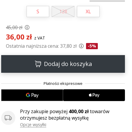
S
128
XL
45,00 zł
36,00 zł
z VAT
Ostatnia najniższa cena:
37,80 zł
-5%
Dodaj do koszyka
Przy zakupie powyżej
400,00 zł
towarów
otrzymujesz bezpłatną wysyłkę
Opcje wysyłki