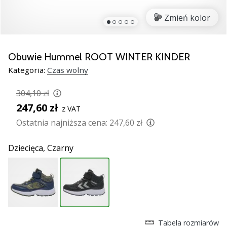
razem.
Zmień kolor
Pokaż
wszystkie
Obuwie Hummel ROOT WINTER KINDER
artykuły
Kategoria:
Czas wolny
304,10 zł
247,60 zł
z VAT
Ostatnia najniższa cena:
247,60 zł
Dziecięca,
Czarny
Tabela rozmiarów