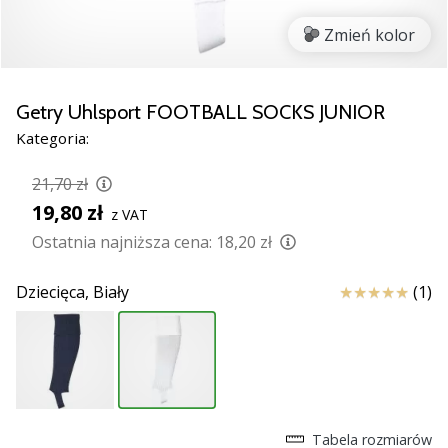
razem.
Zmień kolor
Pokaż
wszystkie
Getry Uhlsport FOOTBALL SOCKS JUNIOR
artykuły
Kategoria:
21,70 zł
19,80 zł
z VAT
Ostatnia najniższa cena:
18,20 zł
Ocena
Dziecięca,
Biały
(1)
Tabela rozmiarów