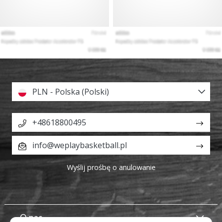
PLN - Polska (Polski)
+48618800495
info@weplaybasketball.pl
Wyślij prośbę o anulowanie
O nas