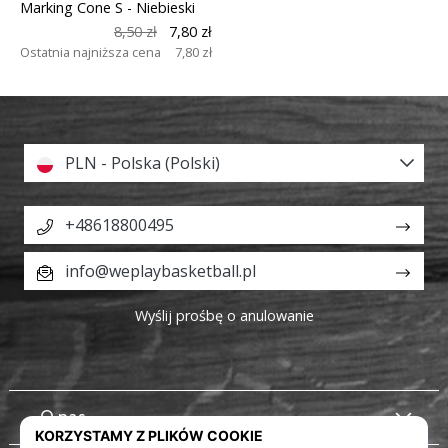
Marking Cone S
- Niebieski
8,50 zł
7,80 zł
Ostatnia najniższa cena
7,80 zł
PLN - Polska (Polski)
+48618800495
info@weplaybasketball.pl
Wyślij prośbę o anulowanie
O nas