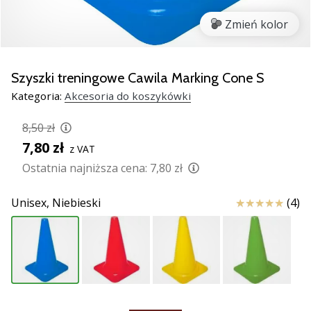
razem.
Zmień kolor
Pokaż
wszystkie
Szyszki treningowe Cawila Marking Cone S
artykuły
Kategoria:
Akcesoria do koszykówki
8,50 zł
7,80 zł
z VAT
Ostatnia najniższa cena:
7,80 zł
Ocena
Unisex,
Niebieski
(4)