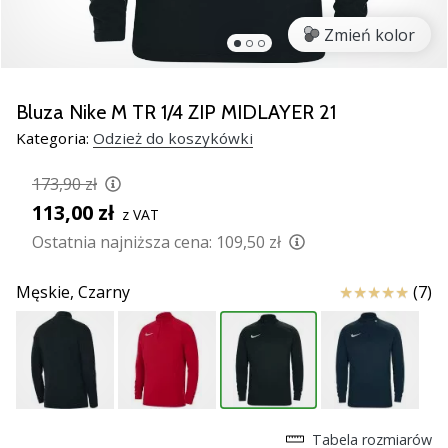
razem.
Zmień kolor
Pokaż
wszystkie
Bluza Nike M TR 1/4 ZIP MIDLAYER 21
artykuły
Kategoria:
Odzież do koszykówki
173,90 zł
113,00 zł
z VAT
Ostatnia najniższa cena:
109,50 zł
Ocena
Męskie,
Czarny
(7)
Tabela rozmiarów