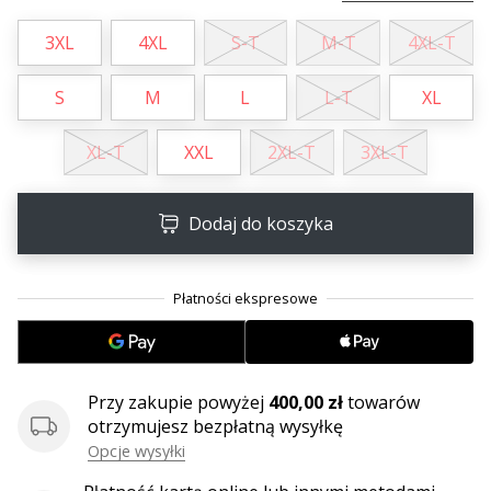
3XL
4XL
S-T
M-T
4XL-T
S
M
L
L-T
XL
XL-T
XXL
2XL-T
3XL-T
Dodaj do koszyka
Przy zakupie powyżej
400,00 zł
towarów
otrzymujesz bezpłatną wysyłkę
Opcje wysyłki