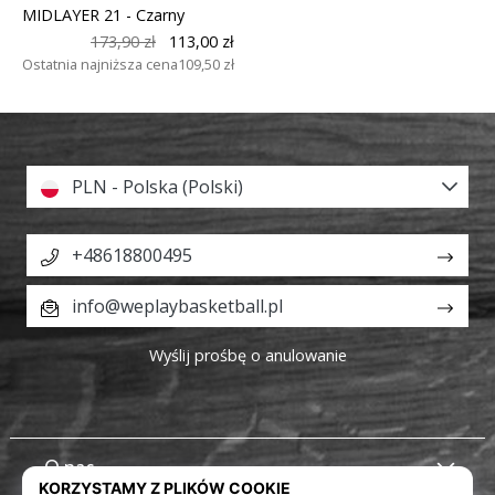
MIDLAYER 21
- Czarny
173,90 zł
113,00 zł
Ostatnia najniższa cena
109,50 zł
PLN - Polska (Polski)
+48618800495
info@weplaybasketball.pl
Wyślij prośbę o anulowanie
O nas