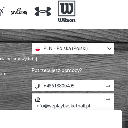
PLN - Polska (Polski)
enia od umowy tutaj
Potrzebujesz pomocy?
otu
+48618800495
info@weplaybasketball.pl