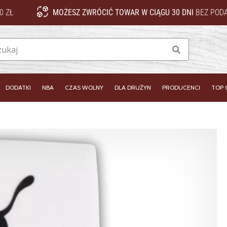
0 ZŁ
MOŻESZ ZWRÓCIĆ TOWAR W CIĄGU 30 DNI
BEZ PODA
Szukaj
DODATKI
NBA
CZAS WOLNY
DLA DRUŻYN
PRODUCENCI
TOP 