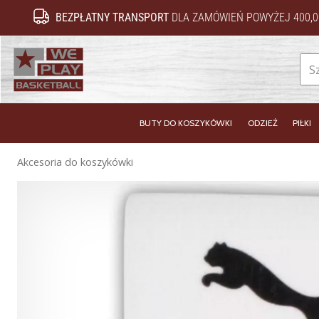
BEZPŁATNY TRANSPORT
DLA ZAMÓWIEŃ POWYŻEJ 400,0
WePlayBasketball.pl
BUTY DO KOSZYKÓWKI
ODZIEŻ
PIŁKI
Akcesoria do koszykówki