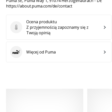
Puma SE
, Puma Way 1, 91074 Herzogenaurach - DE
https://about.puma.com/de/contact
Ocena produktu
Z przyjemnością zapoznamy się z
Ocena produktu
Twoją opinią
Więcej od Puma
Puma