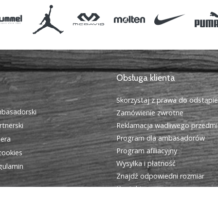
Obsługa klienta
Skorzystaj z prawa do odstąpi
basadorski
Zamówienie zwrotne
tnerski
Reklamacja wadliwego przedmi
Program dla ambasadorów
iera
Program afiliacyjny
cookies
Wysyłka i płatność
egulamin
Znajdź odpowiedni rozmiar
Kontakt
Często zadawane pytania
Polityka prywatności