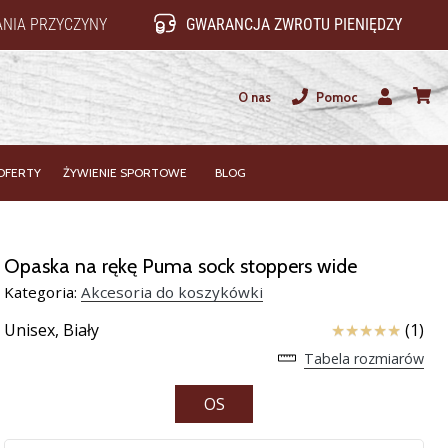
NIA PRZYCZYNY
GWARANCJA ZWROTU PIENIĘDZY
O nas
Pomoc
Użytkownik
koszy
OFERTY
ŻYWIENIE SPORTOWE
BLOG
Opaska na rękę Puma sock stoppers wide
Kategoria:
Akcesoria do koszykówki
Ocena
Unisex,
Biały
(1)
Tabela rozmiarów
OS