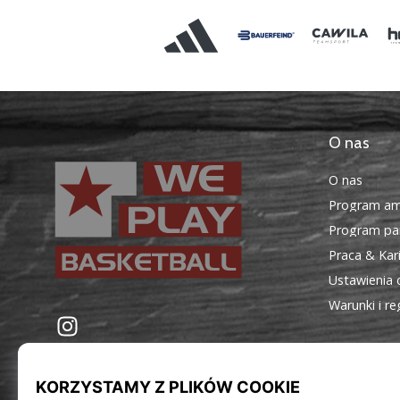
O nas
O nas
Program am
Program par
Praca & Kar
Ustawienia 
Warunki i r
WePlayBasketball.pl
Instagram