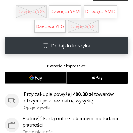
YXS
YSM
YMD
Dziecięca
Dziecięca
Dziecięca
YLG
YXL
Dziecięca
Dziecięca
Dodaj do koszyka
Przy zakupie powyżej
400,00 zł
towarów
otrzymujesz bezpłatną wysyłkę
Opcje wysyłki
Płatność kartą online lub innymi metodami
płatności
Opcje płatności