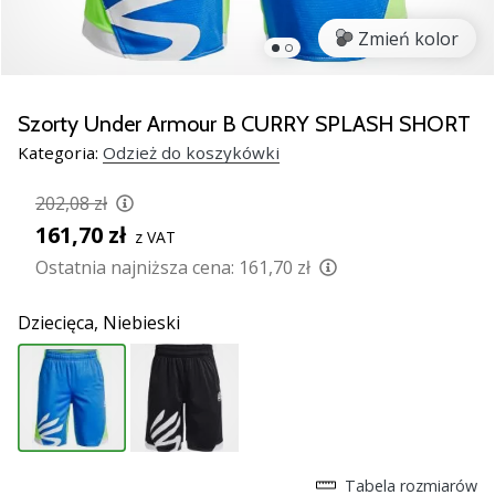
razem.
Zmień kolor
Pokaż
wszystkie
Szorty Under Armour B CURRY SPLASH SHORT
artykuły
Kategoria:
Odzież do koszykówki
202,08 zł
161,70 zł
z VAT
Ostatnia najniższa cena:
161,70 zł
Dziecięca,
Niebieski
Tabela rozmiarów