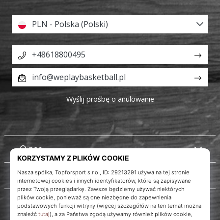
PLN - Polska (Polski)
+48618800495
info@weplaybasketball.pl
Wyślij prośbę o anulowanie
O nas
Obsługa klienta