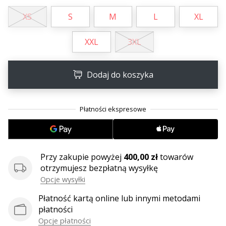
XS
S
M
L
XL
XXL
3XL
Dodaj do koszyka
Przy zakupie powyżej
400,00 zł
towarów
otrzymujesz bezpłatną wysyłkę
Opcje wysyłki
Płatność kartą online lub innymi metodami
płatności
Opcje płatności