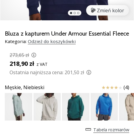
razem.
Zmień kolor
Pokaż
wszystkie
Bluza z kapturem Under Armour Essential Fleece
artykuły
Kategoria:
Odzież do koszykówki
273,65 zł
218,90 zł
z VAT
Ostatnia najniższa cena:
201,50 zł
Ocena
Męskie,
Niebieski
(4)
Tabela rozmiarów