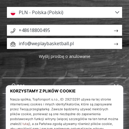
PLN - Polska (Polski)
+48618800495
info@weplaybasketball.pl
Wyślij prośbę o anulowanie
O nas
Obsługa klienta