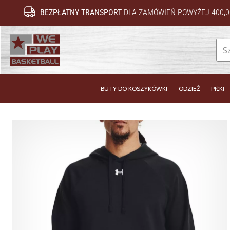
BEZPŁATNY TRANSPORT
DLA ZAMÓWIEŃ POWYŻEJ 400,0
WePlayBasketball.pl
BUTY DO KOSZYKÓWKI
ODZIEŻ
PIŁKI