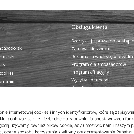
Obsługa klienta
Skorzystaj z prawa do odstąpi
basadorski
Zamówienie zwrotne
tnerski
Reklamacja wadliwego przedmi
Program dla ambasadorów
iera
Program afiliacyjny
cookies
Wysyłka i płatność
egulamin
Znajdź odpowiedni rozmiar
Kontakt
Często zadawane pytania
Polityka prywatności