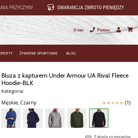
NIA PRZYCZYNY
GWARANCJA ZWROTU PIENIĘDZY
O nas
Pomoc
Użytkownik
koszy
OFERTY
ŻYWIENIE SPORTOWE
BLOG
Bluza z kapturem Under Armour UA Rival Fleece
Hoodie-BLK
Kategoria:
Ocena
Męskie,
Czarny
(1)
Tabela rozmiarów