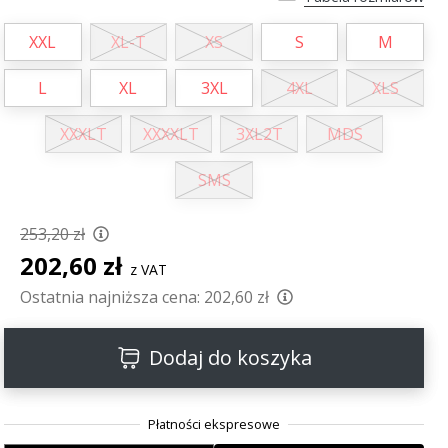
XXL
XL-T
XS
S
M
L
XL
3XL
4XL
XLS
XXXLT
XXXXLT
3XL2T
MDS
SMS
253,20 zł
202,60 zł
z VAT
Ostatnia najniższa cena:
202,60 zł
Dodaj do koszyka