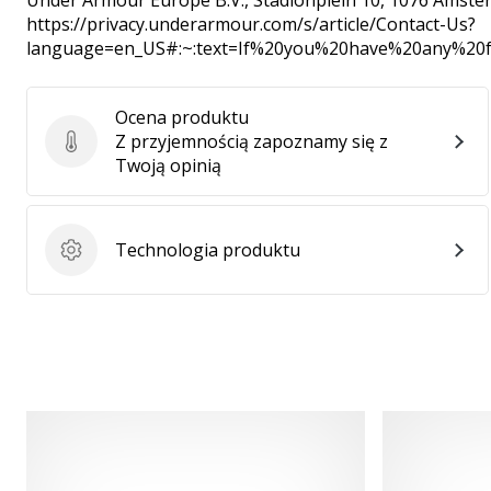
Under Armour Europe B.V.
, Stadionplein 10, 1076 Amste
https://privacy.underarmour.com/s/article/Contact-Us?
language=en_US#:~:text=If%20you%20have%20any%2
Ocena produktu
Z przyjemnością zapoznamy się z
Ocena produktu
Twoją opinią
Technologia produktu
Technologia produktu