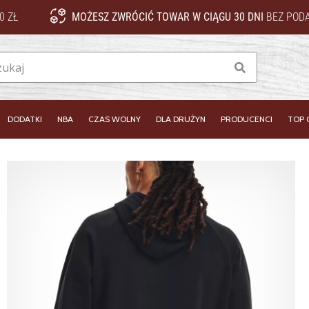
0 ZŁ
MOŻESZ ZWRÓCIĆ TOWAR W CIĄGU 30 DNI
BEZ PODA
Szukaj
DODATKI
NBA
CZAS WOLNY
DLA DRUŻYN
PRODUCENCI
TOP 