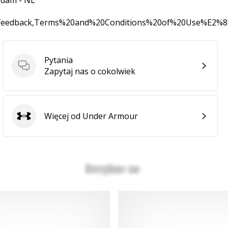
rdam - NL
0feedback,Terms%20and%20Conditions%20of%20Use%E2%
Pytania
Pytania
Zapytaj nas o cokolwiek
Więcej od Under Armour
Under Armour