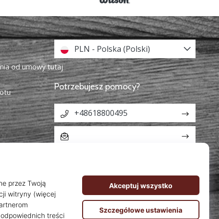
PLN - Polska (Polski)
enia od umowy tutaj
Potrzebujesz pomocy?
otu
+48618800495
info@weplaybasketball.pl