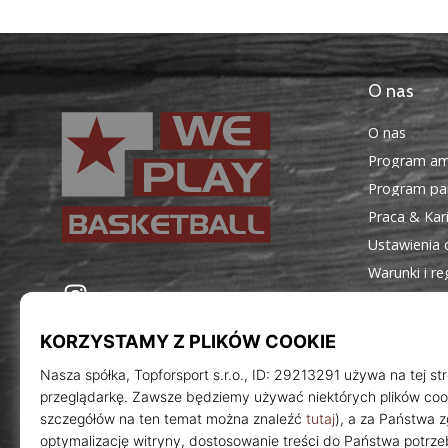
O nas
O nas
Program am
Program par
Praca & Kar
Ustawienia 
Warunki i r
WePlayBasketball.pl
Instagram