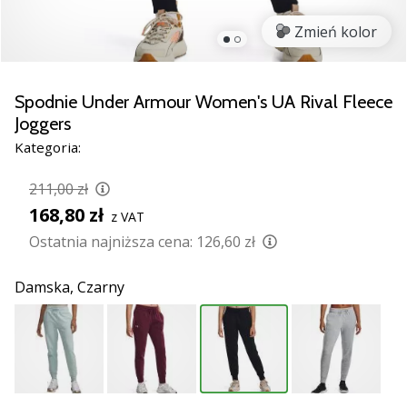
razem.
Zmień kolor
Pokaż
wszystkie
Spodnie Under Armour Women's UA Rival Fleece
artykuły
Joggers
Kategoria:
211,00 zł
168,80 zł
z VAT
Ostatnia najniższa cena:
126,60 zł
Damska,
Czarny