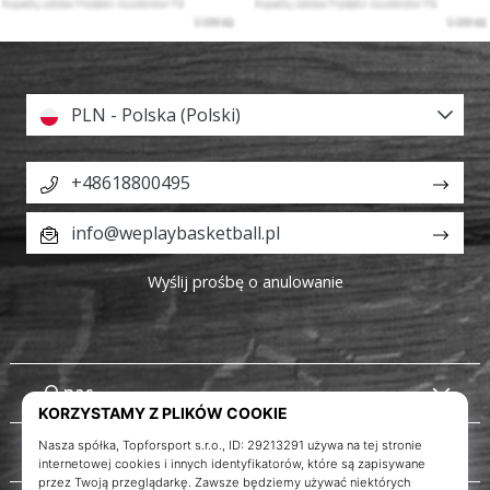
PLN - Polska (Polski)
+48618800495
info@weplaybasketball.pl
Wyślij prośbę o anulowanie
O nas
Obsługa klienta