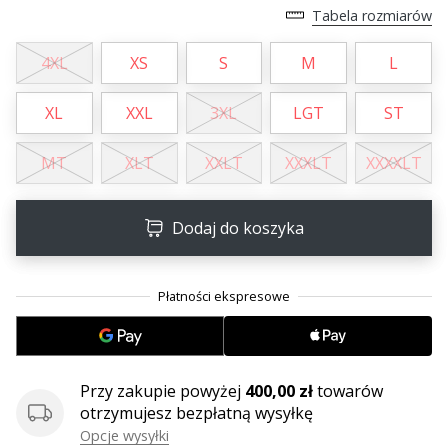
Tabela rozmiarów
4XL
XS
S
M
L
XL
XXL
3XL
LGT
ST
MT
XLT
XXLT
XXXLT
XXXXLT
Dodaj do koszyka
Przy zakupie powyżej
400,00 zł
towarów
otrzymujesz bezpłatną wysyłkę
Opcje wysyłki